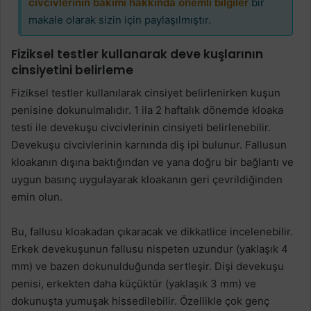
civcivlerinin bakımı hakkında önemli bilgiler
bir
makale olarak sizin için paylaşılmıştır.
Fiziksel testler kullanarak deve kuşlarının
cinsiyetini belirleme
Fiziksel testler kullanılarak cinsiyet belirlenirken kuşun
penisine dokunulmalıdır. 1 ila 2 haftalık dönemde kloaka
testi ile devekuşu civcivlerinin cinsiyeti belirlenebilir.
Devekuşu civcivlerinin karnında diş ipi bulunur. Fallusun
kloakanın dışına baktığından ve yana doğru bir bağlantı ve
uygun basınç uygulayarak kloakanın geri çevrildiğinden
emin olun.
Bu, fallusu kloakadan çıkaracak ve dikkatlice incelenebilir.
Erkek devekuşunun fallusu nispeten uzundur (yaklaşık 4
mm) ve bazen dokunulduğunda sertleşir. Dişi devekuşu
penisi, erkekten daha küçüktür (yaklaşık 3 mm) ve
dokunuşta yumuşak hissedilebilir. Özellikle çok genç