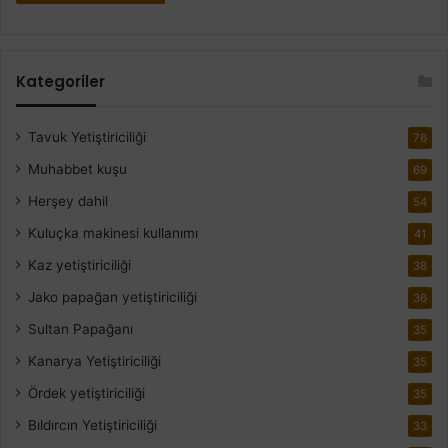
Kategoriler
Tavuk Yetiştiriciliği
76
Muhabbet kuşu
69
Herşey dahil
54
Kuluçka makinesi kullanımı
41
Kaz yetiştiriciliği
38
Jako papağan yetiştiriciliği
36
Sultan Papağanı
35
Kanarya Yetiştiriciliği
35
Ördek yetiştiriciliği
35
Bıldırcın Yetiştiriciliği
33