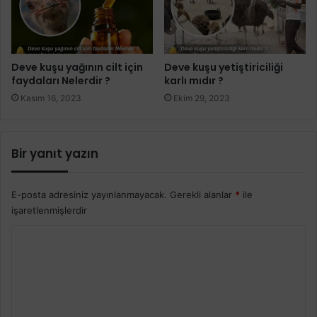
Deve kuşu yağının cilt için
Deve kuşu yetiştiriciliği
faydaları Nelerdir ?
karlı mıdır ?
Kasım 16, 2023
Ekim 29, 2023
Bir yanıt yazın
E-posta adresiniz yayınlanmayacak.
Gerekli alanlar
*
ile
işaretlenmişlerdir
Y
o
r
u