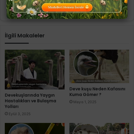
de sektöre değer katmayı hedefliyorum.
İlgili Makaleler
Deve kuşu Neden Kafasını
Kuma Gömer ?
Devekuşlarında Yaygın
Hastalıkları ve Bulaşma
Mayıs 1, 2025
Yolları
Eylül 3, 2025