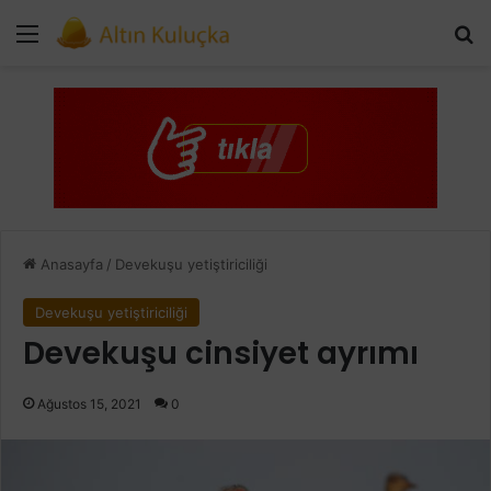
Menü
Ar
Anasayfa
/
Devekuşu yetiştiriciliği
Devekuşu yetiştiriciliği
Devekuşu cinsiyet ayrımı
Ağustos 15, 2021
0