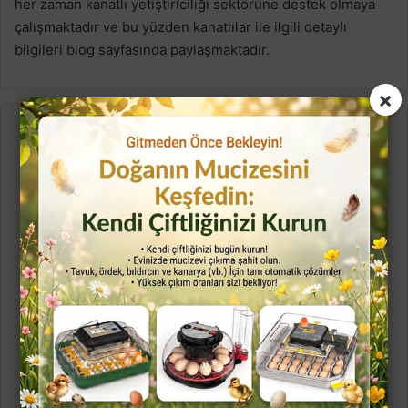
her zaman kanatlı yetiştiriciliği sektörüne destek olmaya
çalışmaktadır ve bu yüzden kanatlılar ile ilgili detaylı
bilgileri blog sayfasında paylaşmaktadır.
×
Ela Akkaya
Ben bir veteriner hekimim ve hayvan sağlığına ve
refahına katkı sunarken, aynı zamanda web içerik üretimi
ve dijital yazarlık alanlarında aktif olarak
çalışıyorum.Uzmanlığımı sadece klinik ortamda değil,
dijital dünyada da paylaşarak hem hayvanseverlere hem