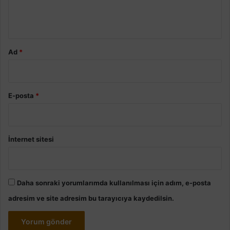
m
*
Ad
*
E-posta
*
İnternet sitesi
Daha sonraki yorumlarımda kullanılması için adım, e-posta
adresim ve site adresim bu tarayıcıya kaydedilsin.