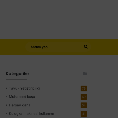
Arama
yap
...
Kategoriler
Tavuk Yetiştiriciliği
76
Muhabbet kuşu
69
Herşey dahil
54
Kuluçka makinesi kullanımı
41