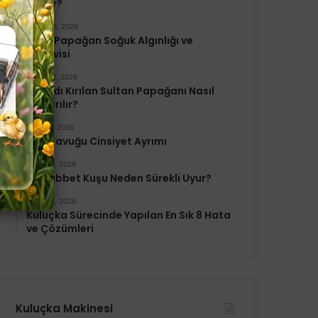
Verilir?
Şubat 26, 2026
Jako Papağan Soğuk Algınlığı ve
Tedavisi
Şubat 12, 2026
Kanadı Kırılan Sultan Papağanı Nasıl
Kurtarılır?
Şubat 5, 2026
İran Tavuğu Cinsiyet Ayrımı
Ocak 29, 2026
Muhabbet Kuşu Neden Sürekli Uyur?
Ocak 22, 2026
Kuluçka Sürecinde Yapılan En Sık 8 Hata
ve Çözümleri
Kuluçka Makinesi