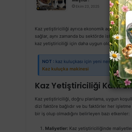
Ekim 23, 2025
Kaz yetiştiriciliği ayrıca ekonomik açıdan da öne
sağlar, aynı zamanda bu sektörde istihdam yaratır
kaz yetiştiriciliği için daha uygun olduğu için b
NOT :
kaz kuluçkası için yeni nesil makine öze
Kaz kuluçka makinesi
Kaz Yetiştiriciliği Karlı Bi
Kaz yetiştiriciliği, doğru planlama, uygun koşullar
dizi faktöre bağlıdır ve bu faktörler her işletme iç
bir iş olup olmadığını belirleyen bazı etkenler:
Maliyetler:
Kaz yetiştiriciliğinde maliyetl