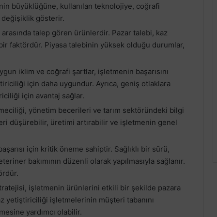
menin büyüklüğüne, kullanılan teknolojiye, coğrafi
değişiklik gösterir.
r arasında talep gören ürünlerdir. Pazar talebi, kaz
i bir faktördür. Piyasa talebinin yüksek olduğu durumlar,
 uygun iklim ve coğrafi şartlar, işletmenin başarısını
tiriciliği için daha uygundur. Ayrıca, geniş otlaklara
ciliği için avantaj sağlar.
etmeciliği, yönetim becerileri ve tarım sektöründeki bilgi
leri düşürebilir, üretimi artırabilir ve işletmenin genel
aşarısı için kritik öneme sahiptir. Sağlıklı bir sürü,
veteriner bakımının düzenli olarak yapılmasıyla sağlanır.
ördür.
ratejisi, işletmenin ürünlerini etkili bir şekilde pazara
 yetiştiriciliği işletmelerinin müşteri tabanını
mesine yardımcı olabilir.