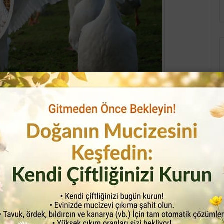
arında gerçekleşir. Bu çiftliklerde kazlar, uygun barınma,
ür. Kazların doğal davranışlarına uygun bir çevre
imliliği açısından önemlidir.
Kaz Yetiştiriciliği Neden
Karlıdır ?