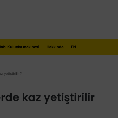
Hobi Kuluçka makinesi
Hakkında
EN
 yetiştirilir ?
rde kaz yetiştirilir