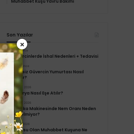
Muhabbet Kuşu Yavru Bakımı
Son Yazılar
×
2 saat önce
Güvercinlerde İshal Nedenleri + Tedavisi
1 hafta önce
Annesiz Güvercin Yumurtası Nasıl
Bakılır?
Mart 19, 2026
Kanarya Nasıl Eşe Atılır?
Mart 12, 2026
Kuluçka Makinesinde Nem Oranı Neden
Yükselmiyor?
Mart 5, 2026
Yavrusu Olan Muhabbet Kuşuna Ne