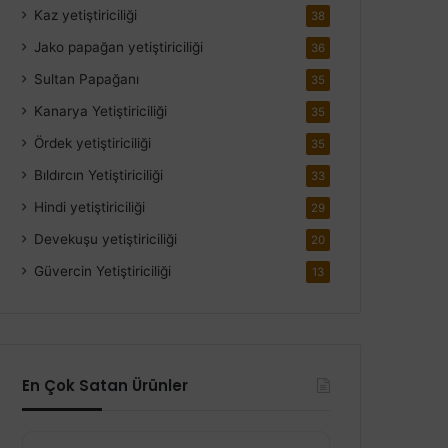
Kaz yetiştiriciliği
38
Jako papağan yetiştiriciliği
36
Sultan Papağanı
35
Kanarya Yetiştiriciliği
35
Ördek yetiştiriciliği
35
Bıldırcın Yetiştiriciliği
33
Hindi yetiştiriciliği
29
Devekuşu yetiştiriciliği
20
Güvercin Yetiştiriciliği
13
En Çok Satan Ürünler