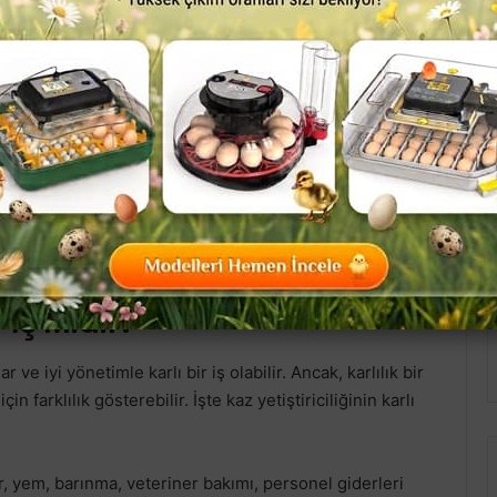
Ekim 4, 2025
mlidir. Çiftçilere kaz eti ve tüyleri üzerinden gelir
. Özellikle belirli bölgelerde, iklim ve coğrafi şartlar
u bölgelerde bu tür tarım faaliyetleri daha yaygındır.
llikleri için aşağıdaki linke tıklayınız :
r İş Midir?
 ve iyi yönetimle karlı bir iş olabilir. Ancak, karlılık bir
in farklılık gösterebilir. İşte kaz yetiştiriciliğinin karlı
er, yem, barınma, veteriner bakımı, personel giderleri