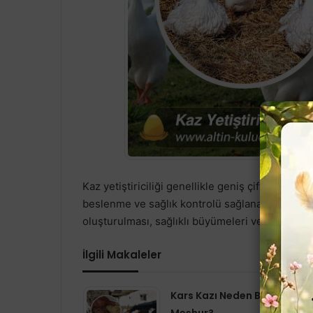
Kaz yetiştiriciliği genellikle geniş çiftlik alanl
beslenme ve sağlık kontrolü sağlanarak büyütül
oluşturulması, sağlıklı büyümeleri ve üretim ver
İlgili Makaleler
Kars Kazı Neden Bu kadar
Meşhur?