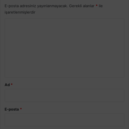
E-posta adresiniz yayınlanmayacak.
Gerekli alanlar
*
ile
işaretlenmişlerdir
Y
o
r
u
m
*
Ad
*
E-posta
*