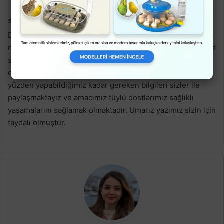
vebu ise kuşun ölümüne neden olabilir.
Son söz :
Değerli okurlarımız papağanlar diğer süs kuşlarından daha
dayanıklı ve beslemesi kolay olan kuşlar olmaktadırlar. Ama
sahiplenmeden önce bu sevimli kuşlar hakkında bilgi
edinmeniz sağlıklı yaşamalarına neden olacaktır. Bu
yüzden yapabildiğimiz kadar gereken bilgileri sizler ile
paylaşmaktayız ve amacımız tüylü dostlarımız sağlıklı
yaşamalarını sağlamak olmaktadır. Umarız yazımız sizin için
faydalı olmuştur.