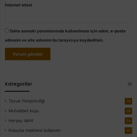
İnternet sitesi
Daha sonraki yorumlarımda kullanılması için adım, e-posta
adresim ve site adresim bu tarayıcıya kaydedilsin.
Kategoriler
Tavuk Yetiştiriciliği
76
Muhabbet kuşu
69
Herşey dahil
54
Kuluçka makinesi kullanımı
41