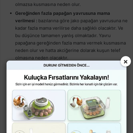
olmazsa kusmasına neden olur.
Gereğinden fazla papağan yavrusuna mama
verilmesi :
bazılarına göre jako papağan yavrusuna ne
kadar fazla mama verilirse daha sağlıklı olacaktır. Ve
bu düşünce tamamen yanlış olmaktadır. Yavru
papağana gereğinden fazla mama vermek kusmasına
neden olur ve hatta akciğerine dolarak kuşun telef
olmasına neden olacaktır.
×
Hastalık ve midede zararlı bakterilerin bulunması :
yavru papağanların midelerinde bazı bakterilerin
bulunması, mide refleksine ve hasta olmasına neden
olur. Bu faktörler sadece yavru papağanların
kusmasına neden olanların bir kaçı olmaktadır. Ama
her zaman dikkat etmeniz gereken konu, önceki yem
tamamen sindirilmeden, ve kuşun kursağı tamamen
boşalmadan, kesinlikle kuşa yem vermeyiniz. Çünkü
önceden kalan yemin bozulması mümkün olmaktadır