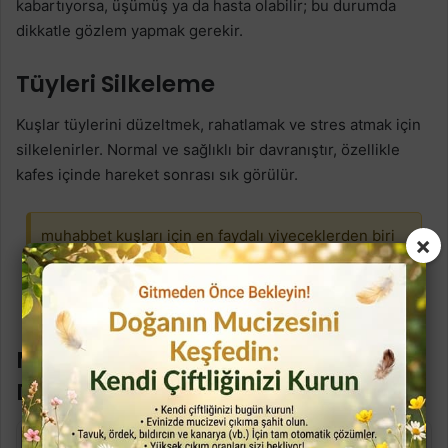
kabartıyorsa, üşümüş ya da hasta olabilir; bu durumda
dikkatle gözlem yapmak gerekir.
Tüyleri Silkeleme
Kuşlar tüylerini düzeltmek, rahatlamak ve stres atmak için
silkelenirler. Normal ve sağlıklı bir davranıştır, özellikle
kafes içinde hareket sonrası sık görülür.
muhabbet kuşları için en faydalı yiyeceklerden biri
×
çimlendirilmiş buğdaydır. Bu konuda daha detaylı
bilgi edinmek i.in buraya tıklayın :
Muhabbet kuşu
İçin Çimlendirilmiş Buğday Faydaları
Muhabbet kuşu Tek Ayak Üstünde
Durma