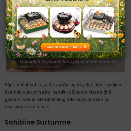
Eğer muhabbet kuşu tek ayağını içeri çekip öbür ayağının
üstünde duruyorsa bu, kendini güvende hissettiğini
gösterir. Genellikle rahatladığında veya uyurken bu
pozisyonu tercih eder.
Sahibine Sürtünme