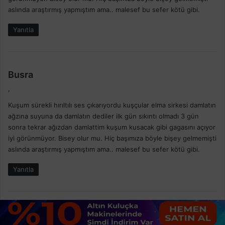
:
aslında araştırmış yapmıştım ama.. malesef bu sefer kötü gibi.
Yanıtla
d
Busra
e
,
d
Kuşum sürekli hırıltılı ses çıkarıyordu kuşçular elma sirkesi damlatın
i
ağzına suyuna da damlatın dediler ilk gün sıkıntı olmadı 3 gün
k
sonra tekrar ağızdan damlattim kuşum kusacak gibi gagasını açıyor
i
iyi görünmüyor. Bisey olur mu. Hiç başımıza böyle bişey gelmemişti
:
aslında araştırmış yapmıştım ama.. malesef bu sefer kötü gibi.
Yanıtla
d
Cüneyt
e