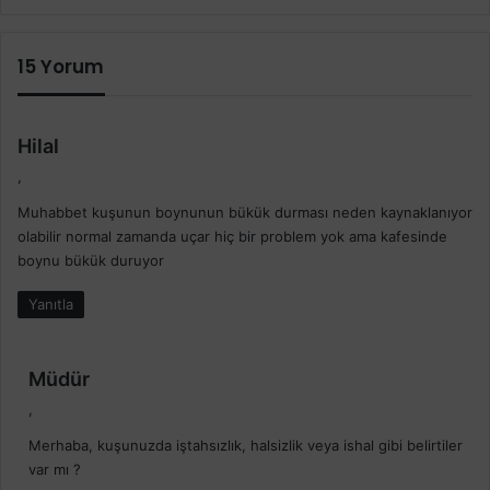
15 Yorum
d
Hilal
e
,
d
Muhabbet kuşunun boynunun bükük durması neden kaynaklanıyor
i
olabilir normal zamanda uçar hiç bir problem yok ama kafesinde
k
boynu bükük duruyor
i
:
Yanıtla
d
Müdür
e
,
d
Merhaba, kuşunuzda iştahsızlık, halsizlik veya ishal gibi belirtiler
i
var mı ?
k