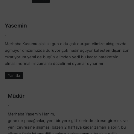
d
Yasemin
e
,
d
Merhaba Kusumu alalı ıkı gun oldu çok durgun elimize aldıgımızda
i
uçmuyor omzumuzda duruyor çok nadir uçuyor kafesten dışarı zor
k
çıkarıyorum yemi de bugün elimden yedi bu kadar hareketsiz
i
olması normal mi zamanla düzelir mi oyunlar oynar mı
:
Yanıtla
d
Müdür
e
,
d
Merhaba Yasemin Hanım,
i
genelde papağanlar, yeni bir yere gittiklerinde strese girerler. ve
k
yeni çevresine alışması bazen 2 haftaya kadar zaman alabilir. bu
i
sürede fazla istemediği şeylere zorlamamanız tavsiye edilir.