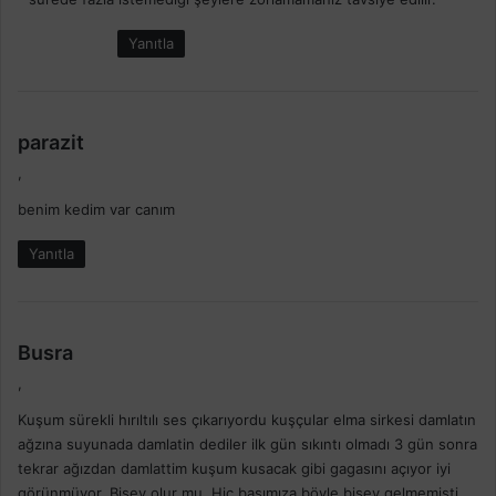
:
Yanıtla
d
parazit
e
,
d
benim kedim var canım
i
k
Yanıtla
i
:
d
Busra
e
,
d
Kuşum sürekli hırıltılı ses çıkarıyordu kuşçular elma sirkesi damlatın
i
ağzına suyunada damlatin dediler ilk gün sıkıntı olmadı 3 gün sonra
k
tekrar ağızdan damlattim kuşum kusacak gibi gagasını açıyor iyi
i
görünmüyor. Bisey olur mu. Hiç başımıza böyle bişey gelmemişti