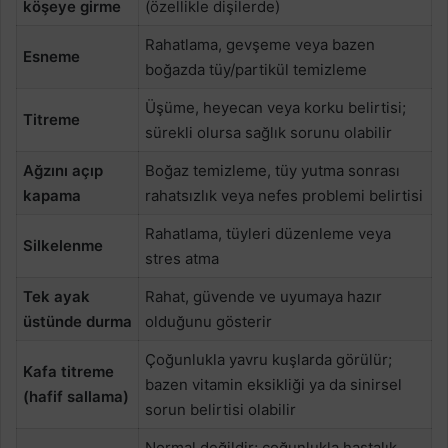
köşeye girme
(özellikle dişilerde)
Rahatlama, gevşeme veya bazen
Esneme
boğazda tüy/partikül temizleme
Üşüme, heyecan veya korku belirtisi;
Titreme
sürekli olursa sağlık sorunu olabilir
Ağzını açıp
Boğaz temizleme, tüy yutma sonrası
kapama
rahatsızlık veya nefes problemi belirtisi
Rahatlama, tüyleri düzenleme veya
Silkelenme
stres atma
Tek ayak
Rahat, güvende ve uyumaya hazır
üstünde durma
olduğunu gösterir
Çoğunlukla yavru kuşlarda görülür;
Kafa titreme
bazen vitamin eksikliği ya da sinirsel
(hafif sallama)
sorun belirtisi olabilir
Normal değildir; çoğunlukla hastalık,