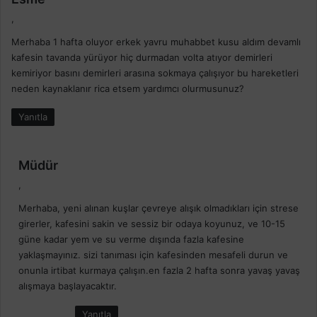
e
,
d
Merhaba 1 hafta oluyor erkek yavru muhabbet kusu aldım devamlı
i
kafesin tavanda yürüyor hiç durmadan volta atıyor demirleri
k
kemiriyor basını demirleri arasına sokmaya çalışıyor bu hareketleri
i
neden kaynaklanır rica etsem yardımcı olurmusunuz?
:
Yanıtla
d
Müdür
e
,
d
Merhaba, yeni alınan kuşlar çevreye alışık olmadıkları için strese
i
girerler, kafesini sakin ve sessiz bir odaya koyunuz, ve 10-15
k
güne kadar yem ve su verme dışında fazla kafesine
i
yaklaşmayınız. sizi tanıması için kafesinden mesafeli durun ve
:
onunla irtibat kurmaya çalışın.en fazla 2 hafta sonra yavaş yavaş
alışmaya başlayacaktır.
Yanıtla