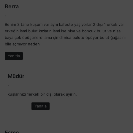
d
Berra
e
,
d
Benim 3 tane kuşum var aynı kafeste yaşıyorlar 2 dışı 1 erkek var
i
erkeğin ismi bulut kızların ismi ise nisa ve boncuk bulut ve nisa
k
baya çok öpüşürlerdi ama şimdi nisa bulutu öpüyor bulut ğağasını
i
bile açmıyor neden
:
Yanıtla
d
Müdür
e
,
d
kuşlarınızı 1erkek bir dişi olarak ayırın.
i
k
Yanıtla
i
:
d
Esme