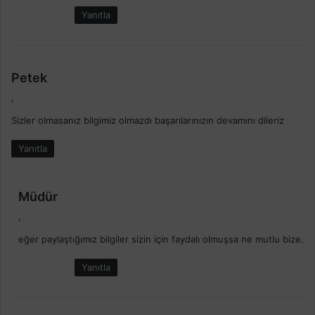
i
Yanıtla
:
d
Petek
e
,
d
Sizler olmasanız bilgimiz olmazdı başarılarınızın devamını dileriz
i
k
Yanıtla
i
:
d
Müdür
e
,
d
eğer paylaştığımız bilgiler sizin için faydalı olmuşsa ne mutlu bize.
i
k
Yanıtla
i
: