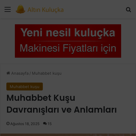
Menü
Ar
Anasayfa
/
Muhabbet kuşu
Muhabbet kuşu
Muhabbet Kuşu
Davranışları ve Anlamları
Ağustos 18, 2025
15