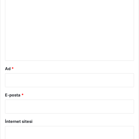
Y
o
r
u
m
*
Ad
*
E-posta
*
İnternet sitesi