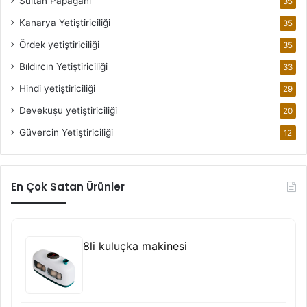
Sultan Papağanı
35
Kanarya Yetiştiriciliği
35
Ördek yetiştiriciliği
35
Bıldırcın Yetiştiriciliği
33
Hindi yetiştiriciliği
29
Devekuşu yetiştiriciliği
20
Güvercin Yetiştiriciliği
12
En Çok Satan Ürünler
8li kuluçka makinesi