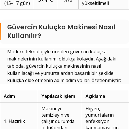
37.4 °C
%70
(15–17 gün)
yükseltilmeli
Güvercin Kuluçka Makinesi Nasıl
Kullanılır?
Modern teknolojiyle üretilen güvercin kuluçka
makinelerinin kullanımı oldukça kolaydır. Aşağıdaki
tabloda, güvercin kuluçka makinesinin nasıl
kullanılacağı ve yumurtalardan başarılı bir şekilde
kuluçka elde etmenin adım adım yolları özetlenmiştir:
Adım
Yapılacak İşlem
Açıklama
Makineyi
Hijyen,
temizleyin ve
yumurtaların
1. Hazırlık
çalışır durumda
enfeksiyon
olduğundan
kapmaması için