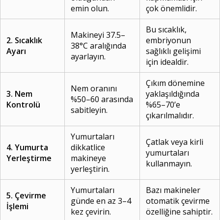
emin olun.
çok önemlidir.
Bu sıcaklık,
Makineyi 37.5–
2. Sıcaklık
embriyonun
38°C aralığında
Ayarı
sağlıklı gelişimi
ayarlayın.
için idealdir.
Çıkım dönemine
Nem oranını
3. Nem
yaklaşıldığında
%50–60 arasında
Kontrolü
%65–70’e
sabitleyin.
çıkarılmalıdır.
Yumurtaları
Çatlak veya kirli
4. Yumurta
dikkatlice
yumurtaları
Yerleştirme
makineye
kullanmayın.
yerleştirin.
Yumurtaları
Bazı makineler
5. Çevirme
günde en az 3–4
otomatik çevirme
İşlemi
kez çevirin.
özelliğine sahiptir.