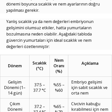
dönemi boyunca sıcaklık ve nem ayarlarının doğru
yapılması gerekir.
Yanlış sıcaklık ya da nem değerleri embriyonun
gelişimini olumsuz etkiler, hatta yumurtaların
bozulmasına neden olabilir. Aşağıdaki tabloda
güvercin yumurtaları için ideal sıcaklık ve nem
değerleri özetlenmiştir:
Nem
Sıcaklık
Açıklama
Dönem
Oranı
(°C)
(%)
Gelişim
Embriyo gelişimi
37.5 –
%55 –
Dönemi (1–
için sabit sıcaklık ve
37.7 °C
%60
14 gün)
orta nem
Çıkım
Civcivin kabuğu
37.2 –
%65 –
Dönemi
kırabilmesi için nem