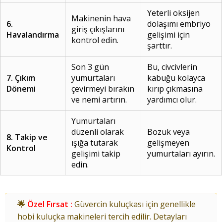
Yeterli oksijen
Makinenin hava
6.
dolaşımı embriyo
giriş çıkışlarını
Havalandırma
gelişimi için
kontrol edin.
şarttır.
Son 3 gün
Bu, civcivlerin
7. Çıkım
yumurtaları
kabuğu kolayca
Dönemi
çevirmeyi bırakın
kırıp çıkmasına
ve nemi artırın.
yardımcı olur.
Yumurtaları
düzenli olarak
Bozuk veya
8. Takip ve
ışığa tutarak
gelişmeyen
Kontrol
gelişimi takip
yumurtaları ayırın.
edin.
🌟
Özel Fırsat :
Güvercin kuluçkası için genellikle
hobi kuluçka makineleri tercih edilir. Detayları