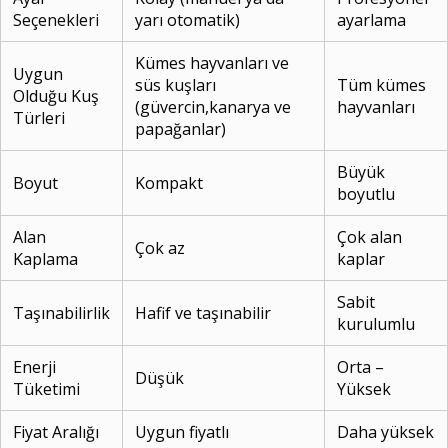
Seçenekleri
yarı otomatik)
ayarlama
Kümes hayvanları ve
Uygun
süs kuşları
Tüm kümes
Olduğu Kuş
(güvercin,kanarya ve
hayvanları
Türleri
papağanlar)
Büyük
Boyut
Kompakt
boyutlu
Alan
Çok alan
Çok az
Kaplama
kaplar
Sabit
Taşınabilirlik
Hafif ve taşınabilir
kurulumlu
Enerji
Orta –
Düşük
Tüketimi
Yüksek
Fiyat Aralığı
Uygun fiyatlı
Daha yüksek