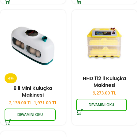
HHD 112 li Kuluçka
-8%
Makinesi
8 li Mini Kuluçka
9,273.00
TL
Makinesi
2,136.00
TL
1,971.00
TL
DEVAMINI OKU
DEVAMINI OKU