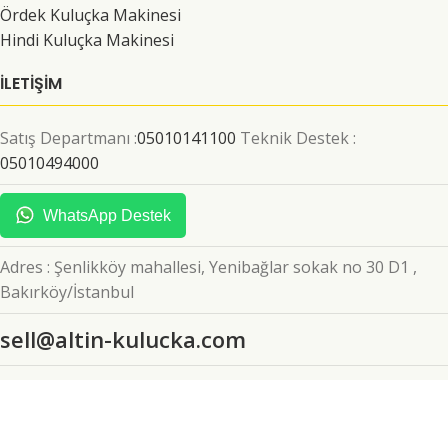
Ördek Kuluçka Makinesi
Hindi Kuluçka Makinesi
İLETİŞİM
Satış Departmanı :
05010141100
Teknik Destek :
05010494000
WhatsApp Destek
Adres : Şenlikköy mahallesi, Yenibağlar sokak no 30 D1 ,
Bakırköy/İstanbul
sell@altin-kulucka.com
info@altin-kulucka.com
© 2025 Altın Kuluçka . Tüm hakları saklıdır.