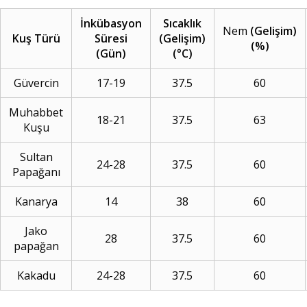
İ
nk
ü
basyon
S
ı
cakl
ı
k
Nem
(Geli
ş
im)
Ku
ş
T
ü
r
ü
S
ü
resi
(Geli
ş
im)
(%)
(G
ü
n)
(
°
C)
Güvercin
17-19
37.5
60
Muhabbet
18-21
37.5
63
Kuşu
Sultan
24-28
37.5
60
Papağanı
Kanarya
14
38
60
Jako
28
37.5
60
papağan
Kakadu
24-28
37.5
60