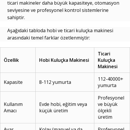
ticari makineler daha büyük kapasiteye, otomasyon
seviyesine ve profesyonel kontrol sistemlerine
sahiptir.
Aşağıdaki tabloda hobi ve ticari kuluçka makinesi
arasındaki temel farklar özetlenmiştir:
Ticari
Özellik
Hobi Kuluçka Makinesi
Kuluçka
Makinesi
112-40000+
Kapasite
8-112 yumurta
yumurta
Profesyonel
Kullanım
Evde hobi, eğitim veya
ve büyük
Amacı
küçük üretim
ölçekli
üretim
Ayar
Kolay (manuel ya da
Profesyonel