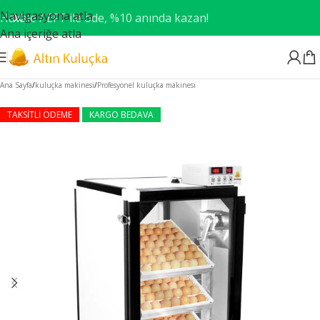
Navigasyona atla
Havale / EFT ile öde, %10 anında kazan!
Ana içeriğe atla
Ana Sayfa
/
kuluçka makinesi
/
Profesyonel kuluçka makinesi
TAKSİTLİ ÖDEME
KARGO BEDAVA