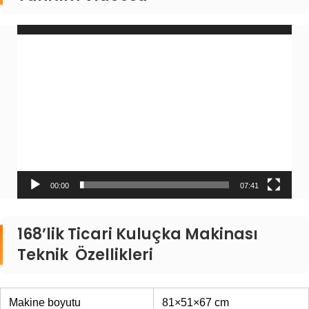
Video
oynatıcı
00:00
07:41
168’lik Ticari Kuluçka Makinası
Teknik Özellikleri
Makine boyutu
81×51×67 cm