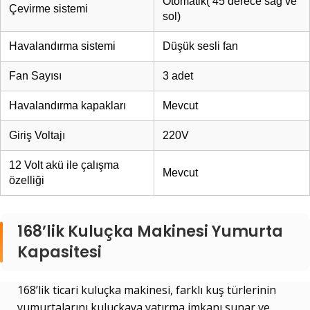
Otomatik( 45 derece sağ ve
Çevirme sistemi
sol)
Havalandırma sistemi
Düşük sesli fan
Fan Sayısı
3 adet
Havalandırma kapakları
Mevcut
Giriş Voltajı
220V
12 Volt akü ile çalışma
Mevcut
özelliği
168’lik Kuluçka Makinesi Yumurta
Kapasitesi
168’lik ticari kuluçka makinesi, farklı kuş türlerinin
yumurtalarını kuluçkaya yatırma imkanı sunar ve