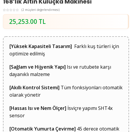
168’lik Altın Kuluçka Makinesi
(
2
müşteri değerlendirmesi)
25,253.00
TL
[Yüksek Kapasiteli Tasarım]
Farklı kuş türleri için
optimize edilmiş
[Sağlam ve Hijyenik Yapı]
Isı ve rutubete karşı
dayanıklı malzeme
[Akıllı Kontrol Sistemi]
Tüm fonksiyonları otomatik
olarak yönetir
[Hassas Isı ve Nem Ölçer]
İsviçre yapımı SHT4x
sensor
[Otomatik Yumurta Çevirme]
45 derece otomatik