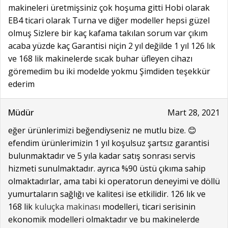
makineleri üretmişsiniz çok hoşuma gitti Hobi olarak
EB4 ticari olarak Turna ve diğer modeller hepsi güzel
olmuş Sizlere bir kaç kafama takılan sorum var çıkım
acaba yüzde kaç Garantisi niçin 2 yıl değilde 1 yıl 126 lık
ve 168 lik makinelerde sıcak buhar üfleyen cihazı
göremedim bu iki modelde yokmu Şimdiden teşekkür
ederim
Müdür
Mart 28, 2021
eğer ürünlerimizi beğendiyseniz ne mutlu bize. 😊
efendim ürünlerimizin 1 yıl koşulsuz şartsız garantisi
bulunmaktadır ve 5 yıla kadar satış sonrası servis
hizmeti sunulmaktadır. ayrıca %90 üstü çıkıma sahip
olmaktadırlar, ama tabi ki operatorun deneyimi ve döllü
yumurtaların sağlığı ve kalitesi ise etkilidir. 126 lık ve
168 lik
kuluçka makinası
modelleri, ticari serisinin
ekonomik modelleri olmaktadır ve bu makinelerde