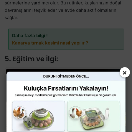
sürmelerine yardımcı olur. Bu rutinler, kuşlarınızın doğal
davranışlarını teşvik eder ve evde daha aktif olmalarını
sağlar.
Daha fazla bilgi !
Kanarya tırnak kesimi nasıl yapılır ?
5. Eğitim ve İlgi:
×