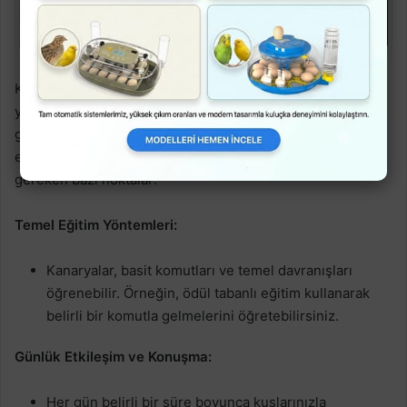
Kanaryalarınızın evde özgürce uçmalarını desteklemenin
yanı sıra, onlarla etkileşim kurarak eğitim ve ilgi
göstermek, kuşlarınızın davranışlarını olumlu yönde
etkileyebilir. İşte eğitim ve ilgi konusunda dikkate almanız
gereken bazı noktalar:
Temel Eğitim Yöntemleri:
Kanaryalar, basit komutları ve temel davranışları
öğrenebilir. Örneğin, ödül tabanlı eğitim kullanarak
belirli bir komutla gelmelerini öğretebilirsiniz.
Günlük Etkileşim ve Konuşma:
Her gün belirli bir süre boyunca kuşlarınızla