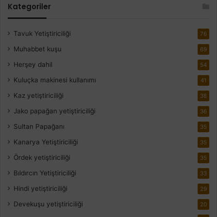
Kategoriler
Tavuk Yetiştiriciliği
76
Muhabbet kuşu
69
Herşey dahil
54
Kuluçka makinesi kullanımı
41
Kaz yetiştiriciliği
38
Jako papağan yetiştiriciliği
36
Sultan Papağanı
35
Kanarya Yetiştiriciliği
35
Ördek yetiştiriciliği
35
Bıldırcın Yetiştiriciliği
33
Hindi yetiştiriciliği
29
Devekuşu yetiştiriciliği
20