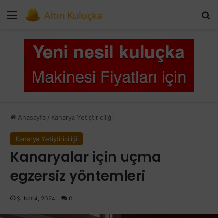
Menü
Ar
Anasayfa
/
Kanarya Yetiştiriciliği
Kanarya Yetiştiriciliği
Kanaryalar için uçma
egzersiz yöntemleri
Şubat 4, 2024
0