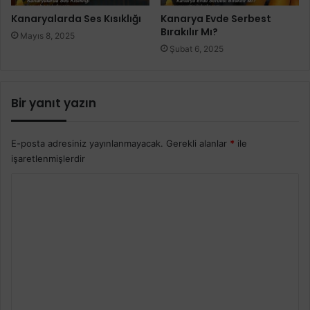
Kanaryalarda Ses Kısıklığı
Kanarya Evde Serbest
Bırakılır Mı?
Mayıs 8, 2025
Şubat 6, 2025
Bir yanıt yazın
E-posta adresiniz yayınlanmayacak.
Gerekli alanlar
*
ile
işaretlenmişlerdir
Y
o
r
u
m
*