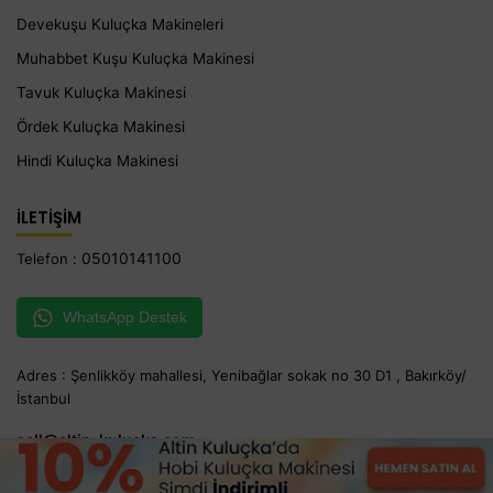
Devekuşu Kuluçka Makineleri
Muhabbet Kuşu Kuluçka Makinesi
Tavuk Kuluçka Makinesi
Ördek Kuluçka Makinesi
Hindi Kuluçka Makinesi
İLETİŞİM
05010141100
Telefon :
WhatsApp Destek
Adres : Şenlikköy mahallesi, Yenibağlar sokak no 30 D1 , Bakırköy/
İstanbul
sell@altin-kulucka.com
info@altin-kulucka.com