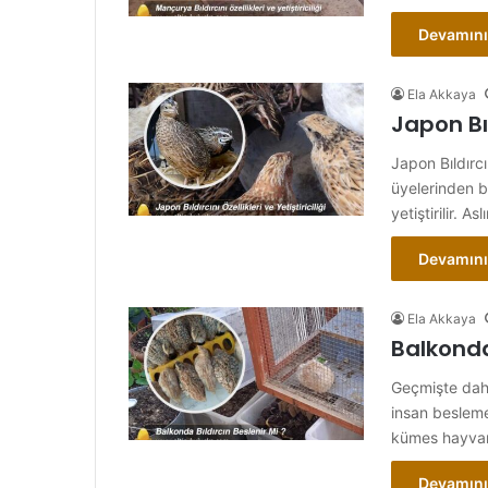
Devamını
Ela Akkaya
Japon Bıld
Japon Bıldırcı
üyelerinden b
yetiştirilir. A
Devamını
Ela Akkaya
Balkonda 
Geçmişte daha
insan besleme
kümes hayva
Devamını