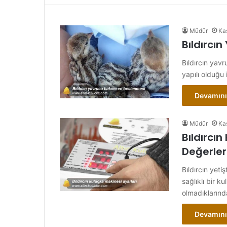
Müdür
Ka
Bıldırcı
Bıldırcın yav
yapılı olduğu
Devamını
Müdür
Ka
Bıldırcın
Değerler
Bıldırcın yeti
sağlıklı bir k
olmadıkların
Devamını