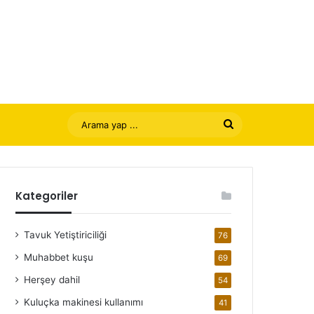
Arama
yap
...
Kategoriler
Tavuk Yetiştiriciliği
76
Muhabbet kuşu
69
Herşey dahil
54
Kuluçka makinesi kullanımı
41