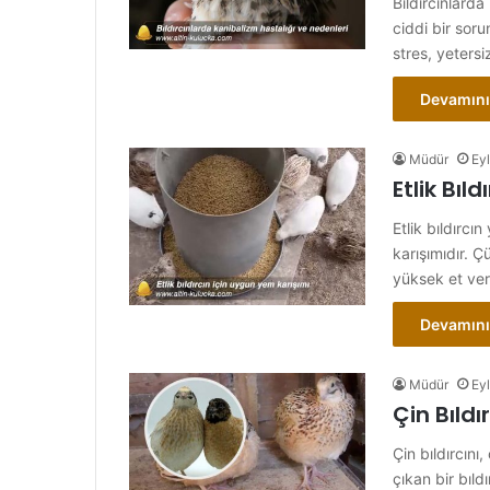
Bıldırcınlarda 
ciddi bir soru
stres, yeters
Devamını
Müdür
Eyl
Etlik Bıl
Etlik bıldırcı
karışımıdır. Ç
yüksek et ve
Devamını
Müdür
Eyl
Çin Bıldır
Çin bıldırcını
çıkan bir bıl