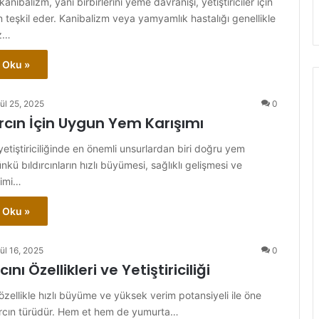
kanibalizm, yani birbirlerini yeme davranışı, yetiştiriciler için
n teşkil eder. Kanibalizm veya yamyamlık hastalığı genellikle
iz…
 Oku »
ül 25, 2025
0
dırcın İçin Uygun Yem Karışımı
n yetiştiriciliğinde en önemli unsurlardan biri doğru yem
ünkü bıldırcınların hızlı büyümesi, sağlıklı gelişmesi ve
rimi…
 Oku »
ül 16, 2025
0
cını Özellikleri ve Yetiştiriciliği
, özellikle hızlı büyüme ve yüksek verim potansiyeli ile öne
dırcın türüdür. Hem et hem de yumurta…