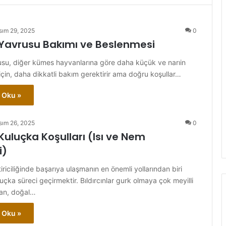
sım 29, 2025
0
n Yavrusu Bakımı ve Beslenmesi
rusu, diğer kümes hayvanlarına göre daha küçük ve narıin
 için, daha dikkatli bakım gerektirir ama doğru koşullar…
 Oku »
sım 26, 2025
0
 Kuluçka Koşulları (Isı ve Nem
i)
ştiriciliğinde başarıya ulaşmanın en önemli yollarından biri
uluçka süreci geçirmektir. Bıldırcınlar gurk olmaya çok meyilli
dan, doğal…
 Oku »