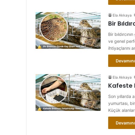
Ela Akkaya
Bir Bıld
Bir bıldırcını
ve genel perf
ihtiyaçlarını
Devamını
Ela Akkaya
Kafeste B
Son yıllarda a
yumurtası, bir
Küçük alanla
Devamını