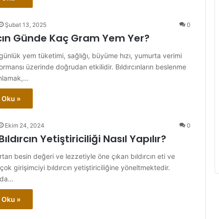
Şubat 13, 2025
0
ırcın Günde Kaç Gram Yem Yer?
n günlük yem tüketimi, sağlığı, büyüme hızı, yumurta verimi
ormansı üzerinde doğrudan etkilidir. Bıldırcınların beslenme
 anlamak,…
 Oku »
Ekim 24, 2024
0
ıldırcın Yetiştiriciliği Nasıl Yapılır?
rtan besin değeri ve lezzetiyle öne çıkan bıldırcın eti ve
çok girişimciyi bıldırcın yetiştiriciliğine yöneltmektedir.
rda…
 Oku »