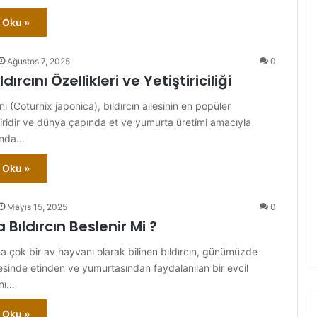
 Oku »
Ağustos 7, 2025
0
ırcını Özellikleri ve Yetiştiriciliği
nı (Coturnix japonica), bıldırcın ailesinin en popüler
iridir ve dünya çapında et ve yumurta üretimi amacıyla
slında…
 Oku »
Mayıs 15, 2025
0
Bıldırcın Beslenir Mi ?
 çok bir av hayvanı olarak bilinen bıldırcın, günümüzde
sinde etinden ve yumurtasından faydalanılan bir evcil
nı…
 Oku »