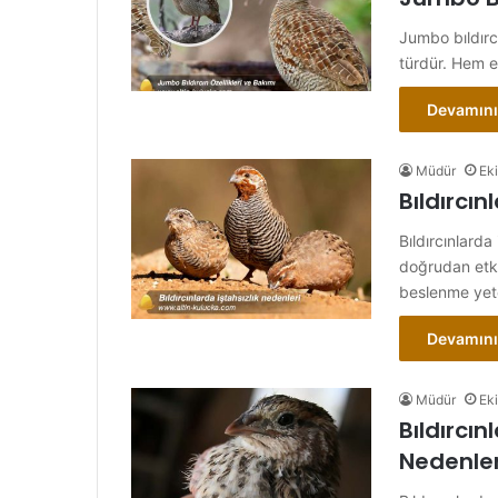
Jumbo bıldırc
türdür. Hem e
Devamını
Müdür
Ek
Bıldırcın
Bıldırcınlarda
doğrudan etkil
beslenme yete
Devamını
Müdür
Ek
Bıldırcı
Nedenler