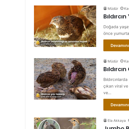
Müdür
Ka
Bıldırcın
Doğada yaşaya
önce yumurta 
Devamını
Müdür
Ka
Bıldırcın
Bıldırcınlard
çıkan viral ve
ve…
Devamını
Ela Akkaya
Jumbo Bıl