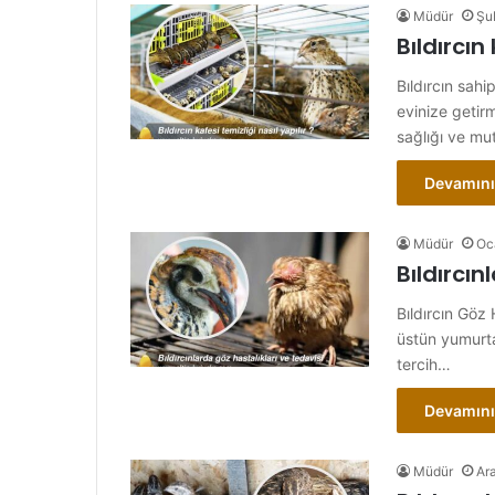
Müdür
Şu
Bıldırcın
Bıldırcın sah
evinize getir
sağlığı ve mut
Devamını
Müdür
Oc
Bıldırcın
Bıldırcın Göz 
üstün yumurta 
tercih…
Devamını
Müdür
Ar