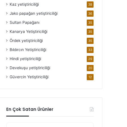
Kaz yetiştiriciliği
38
Jako papağan yetiştiriciliği
36
Sultan Papağanı
35
Kanarya Yetiştiriciliği
35
Ördek yetiştiriciliği
35
Bıldırcın Yetiştiriciliği
33
Hindi yetiştiriciliği
29
Devekuşu yetiştiriciliği
20
Güvercin Yetiştiriciliği
12
En Çok Satan Ürünler