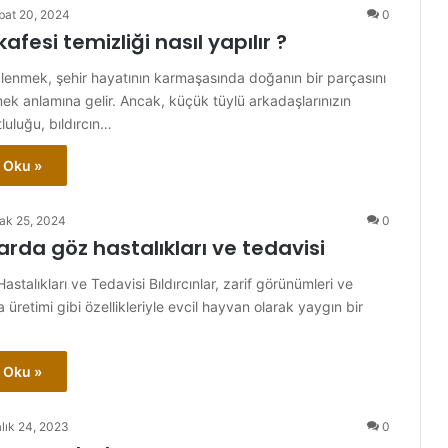
bat 20, 2024
0
 kafesi temizliği nasıl yapılır ?
iplenmek, şehir hayatının karmaşasında doğanın bir parçasını
mek anlamına gelir. Ancak, küçük tüylü arkadaşlarınızın
luluğu, bıldırcın…
 Oku »
ak 25, 2024
0
larda göz hastalıkları ve tedavisi
Hastalıkları ve Tedavisi Bıldırcınlar, zarif görünümleri ve
üretimi gibi özellikleriyle evcil hayvan olarak yaygın bir
 Oku »
alık 24, 2023
0