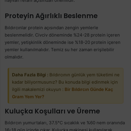
hayvan refahı açısından önemlidir.
Proteyin Ağırlıklı Beslenme
Bıldırcınlar protein açısından zengin yemlerle
beslenmelidir. Civciv döneminde %24-28 protein içeren
yemler, yetişkinlik döneminde ise %18-20 protein içeren
yemler kullanılmalıdır. Temiz su her zaman erişilebilir
olmalıdır.
Daha Fazla Bilgi :
Bıldırcının günlük yem tüketimi ne
kadar biliyormusunız? Bu konuda bilgi edinmek için
ilgili makalemizi okuyun :
Bir Bıldırcın Günde Kaç
Gram Yem Yer?
Kuluçka Koşulları ve Üreme
Bıldırcın yumurtaları, 37.5°C sıcaklık ve %60 nem oranında
16-18 gün içinde çıkar. Kuluçka makinesi kullanılarak