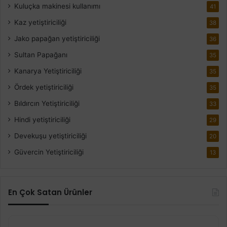
Kuluçka makinesi kullanımı
41
Kaz yetiştiriciliği
38
Jako papağan yetiştiriciliği
36
Sultan Papağanı
35
Kanarya Yetiştiriciliği
35
Ördek yetiştiriciliği
35
Bıldırcın Yetiştiriciliği
33
Hindi yetiştiriciliği
29
Devekuşu yetiştiriciliği
20
Güvercin Yetiştiriciliği
13
En Çok Satan Ürünler