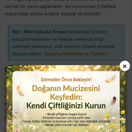
verimli bir çıkım sağlanabilir. Ayrıca civcivler 2 haftalık
olana kadar ekstra sıcaklık desteği verilmelidir.
Not :
Altın kuluçka firması
tarafından üretilen
kuluçka makineleri ve fiyatları hakkında bilgi
edinmek isterseniz, web sitemizi ziyaret etmenizi
tavsiye ederiz :
Kuluçka Makinesi ve Fiyatları
×
Hastalıklar ve Bakım
Japon bıldırcınları genellikle dayanıklıdır, ancak hijyenik
olmayan ortamlarda hastalanabilirler.En yaygın hastalıklar
solunum yolu enfeksiyonları, mantar hastalıkları ve ishaldir.
Kafeslerin temizliği düzenli yapılmalı ve hastalıklara karşı
koruyucu önlemler alınmalıdır. Acil durumlarda ise mutlaka
bir veterinere danışmalısınız.