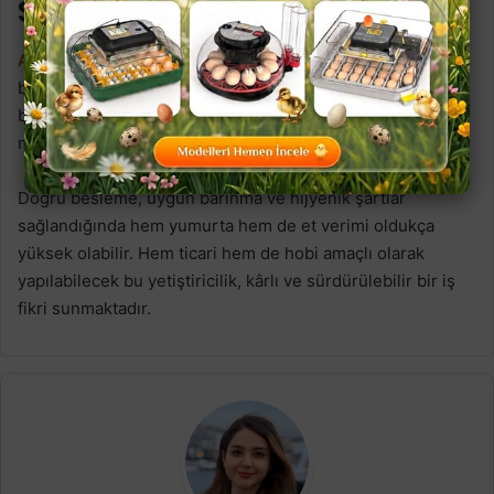
Sonuç
Altın kuluçka
tarafından sunulan bu makalede, Japon
bıldırcını özellikleri ve yetiştiriciliği hakkında önemli
bilgiler paylaştık. Japon bıldırcını yetiştiriciliği, düşük
maliyetli ve hızlı dönüşü olan bir yatırımdır.
Doğru besleme, uygun barınma ve hijyenik şartlar
sağlandığında hem yumurta hem de et verimi oldukça
yüksek olabilir. Hem ticari hem de hobi amaçlı olarak
yapılabilecek bu yetiştiricilik, kârlı ve sürdürülebilir bir iş
fikri sunmaktadır.