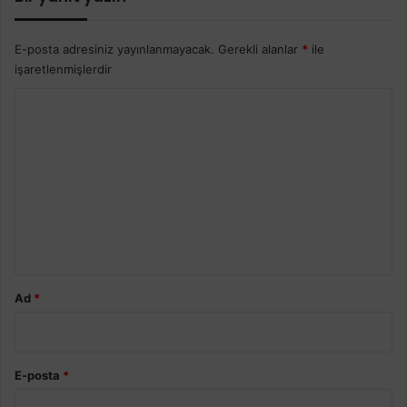
E-posta adresiniz yayınlanmayacak.
Gerekli alanlar
*
ile
işaretlenmişlerdir
Y
o
r
u
m
*
Ad
*
E-posta
*