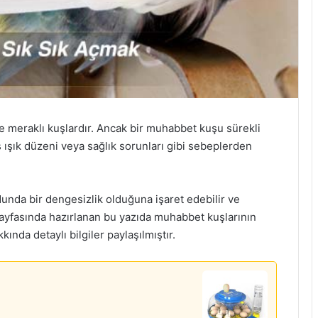
e meraklı kuşlardır. Ancak bir muhabbet kuşu sürekli
ş ışık düzeni veya sağlık sorunları gibi sebeplerden
unda bir dengesizlik olduğuna işaret edebilir ve
sayfasında hazırlanan bu yazıda muhabbet kuşlarının
ında detaylı bilgiler paylaşılmıştır.