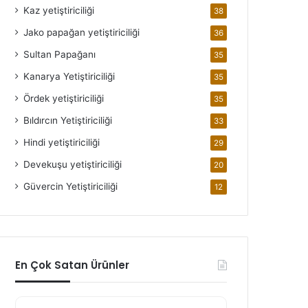
Kaz yetiştiriciliği
38
Jako papağan yetiştiriciliği
36
Sultan Papağanı
35
Kanarya Yetiştiriciliği
35
Ördek yetiştiriciliği
35
Bıldırcın Yetiştiriciliği
33
Hindi yetiştiriciliği
29
Devekuşu yetiştiriciliği
20
Güvercin Yetiştiriciliği
12
En Çok Satan Ürünler