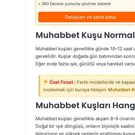
» 360 Derece yumurta çevirme sistemi
Detayları ve satın alma
Muhabbet Kuşu Normal
Muhabbet kuşları genellikle günde 10–12 saat uy
gereklidir. Kuşlar doğada gün batımından sonra
Eğer evde fazla ışık, gürültü veya hareket var
Özel Fırsat :
Farklı modellerde ve kapas
incelemek için buraya tıklayın:
Muhabbet Ku
Muhabbet Kuşları Hangi
Muhabbet kuşları genellikle akşam 8–9 civarında
Doğal bir ışık döngüsü, onların biyolojik saatini
televizyon ve yüksek seslerin azaltılması kuşu