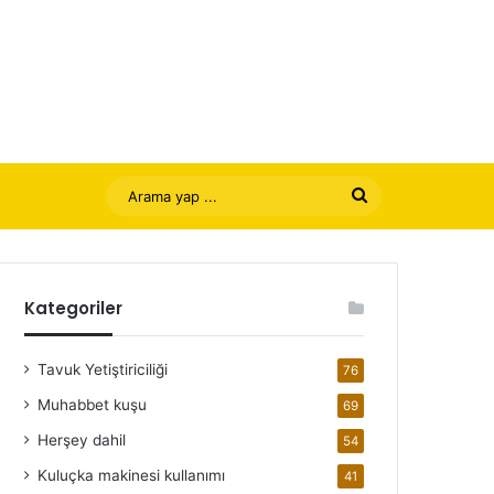
Arama
yap
...
Kategoriler
Tavuk Yetiştiriciliği
76
Muhabbet kuşu
69
Herşey dahil
54
Kuluçka makinesi kullanımı
41