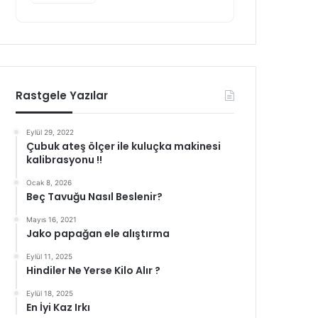
Rastgele Yazılar
Eylül 29, 2022
Çubuk ateş ölçer ile kuluçka makinesi
kalibrasyonu !!
Ocak 8, 2026
Beç Tavuğu Nasıl Beslenir?
Mayıs 16, 2021
Jako papağan ele alıştırma
Eylül 11, 2025
Hindiler Ne Yerse Kilo Alır ?
Eylül 18, 2025
En İyi Kaz Irkı