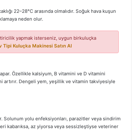
caklığı 22–28°C arasında olmalıdır. Soğuk hava kuşun
uklamaya neden olur.
tiricilik yapmak isterseniz, uygun birkuluçka
v Tipi Kuluçka Makinesi Satın Al
yapar. Özellikle kalsiyum, B vitamini ve D vitamini
i artırır. Dengeli yem, yeşillik ve vitamin takviyesiyle
. Solunum yolu enfeksiyonları, parazitler veya sindirim
ri kabarıksa, az yiyorsa veya sessizleştiyse veteriner