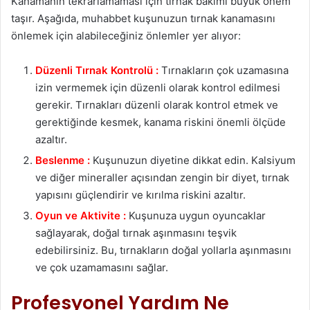
Kanamanın tekrarlamaması için tırnak bakımı büyük önem
taşır. Aşağıda, muhabbet kuşunuzun tırnak kanamasını
önlemek için alabileceğiniz önlemler yer alıyor:
Düzenli Tırnak Kontrolü :
Tırnakların çok uzamasına
izin vermemek için düzenli olarak kontrol edilmesi
gerekir. Tırnakları düzenli olarak kontrol etmek ve
gerektiğinde kesmek, kanama riskini önemli ölçüde
azaltır.
Beslenme :
Kuşunuzun diyetine dikkat edin. Kalsiyum
ve diğer mineraller açısından zengin bir diyet, tırnak
yapısını güçlendirir ve kırılma riskini azaltır.
Oyun ve Aktivite :
Kuşunuza uygun oyuncaklar
sağlayarak, doğal tırnak aşınmasını teşvik
edebilirsiniz. Bu, tırnakların doğal yollarla aşınmasını
ve çok uzamamasını sağlar.
Profesyonel Yardım Ne