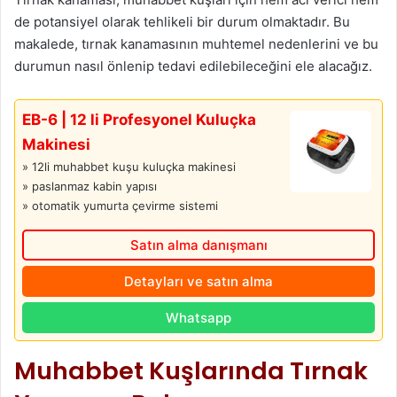
de potansiyel olarak tehlikeli bir durum olmaktadır. Bu
makalede, tırnak kanamasının muhtemel nedenlerini ve bu
durumun nasıl önlenip tedavi edilebileceğini ele alacağız.
EB-6 | 12 li Profesyonel Kuluçka
Makinesi
» 12li muhabbet kuşu kuluçka makinesi
» paslanmaz kabin yapısı
» otomatik yumurta çevirme sistemi
Satın alma danışmanı
Detayları ve satın alma
Whatsapp
Muhabbet Kuşlarında Tırnak