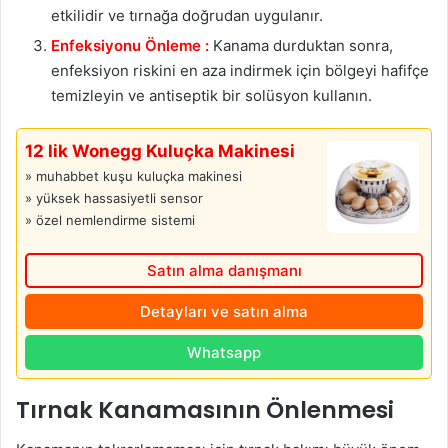
etkilidir ve tırnağa doğrudan uygulanır.
Enfeksiyonu Önleme :
Kanama durduktan sonra,
enfeksiyon riskini en aza indirmek için bölgeyi hafifçe
temizleyin ve antiseptik bir solüsyon kullanın.
12 lik Wonegg Kuluçka Makinesi
» muhabbet kuşu kuluçka makinesi
» yüksek hassasiyetli sensor
» özel nemlendirme sistemi
Satın alma danışmanı
Detayları ve satın alma
Whatsapp
Tırnak Kanamasının Önlenmesi