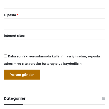
E-posta
*
İnternet sitesi
Daha sonraki yorumlarımda kullanılması için adım, e-posta
adresim ve site adresim bu tarayıcıya kaydedilsin.
Kategoriler