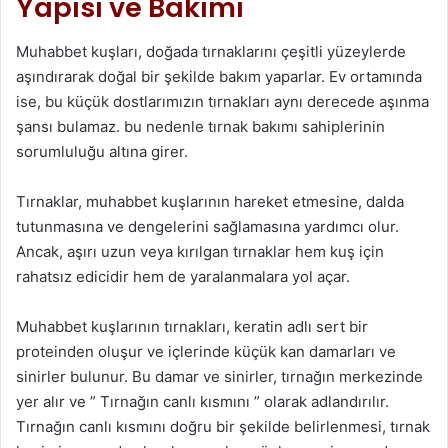
Yapısı ve Bakımı
Muhabbet kuşları, doğada tırnaklarını çeşitli yüzeylerde
aşındırarak doğal bir şekilde bakım yaparlar. Ev ortamında
ise, bu küçük dostlarımızın tırnakları aynı derecede aşınma
şansı bulamaz. bu nedenle tırnak bakımı sahiplerinin
sorumluluğu altına girer.
Tırnaklar, muhabbet kuşlarının hareket etmesine, dalda
tutunmasına ve dengelerini sağlamasına yardımcı olur.
Ancak, aşırı uzun veya kırılgan tırnaklar hem kuş için
rahatsız edicidir hem de yaralanmalara yol açar.
Muhabbet kuşlarının tırnakları, keratin adlı sert bir
proteinden oluşur ve içlerinde küçük kan damarları ve
sinirler bulunur. Bu damar ve sinirler, tırnağın merkezinde
yer alır ve ” Tırnağın canlı kısmını ” olarak adlandırılır.
Tırnağın canlı kısmını doğru bir şekilde belirlenmesi, tırnak