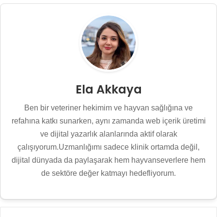
Ela Akkaya
Ben bir veteriner hekimim ve hayvan sağlığına ve
refahına katkı sunarken, aynı zamanda web içerik üretimi
ve dijital yazarlık alanlarında aktif olarak
çalışıyorum.Uzmanlığımı sadece klinik ortamda değil,
dijital dünyada da paylaşarak hem hayvanseverlere hem
de sektöre değer katmayı hedefliyorum.