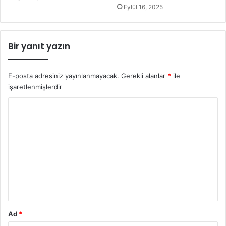
Eylül 16, 2025
Bir yanıt yazın
E-posta adresiniz yayınlanmayacak.
Gerekli alanlar
*
ile
işaretlenmişlerdir
Y
o
r
u
m
*
Ad
*