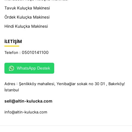
Tavuk Kuluçka Makinesi
Ördek Kuluçka Makinesi
Hindi Kuluçka Makinesi
İLETİŞİM
05010141100
Telefon :
WhatsApp Destek
Adres : Şenlikköy mahallesi, Yenibağlar sokak no 30 D1 , Bakırköy/
İstanbul
sell@altin-kulucka.com
info@altin-kulucka.com