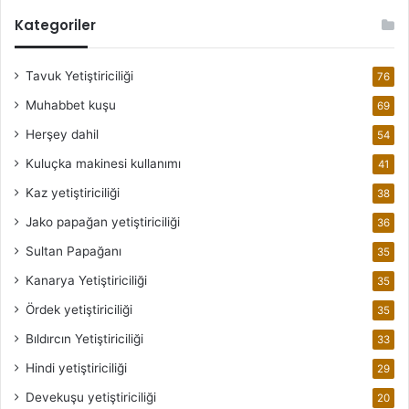
Kategoriler
Tavuk Yetiştiriciliği
76
Muhabbet kuşu
69
Herşey dahil
54
Kuluçka makinesi kullanımı
41
Kaz yetiştiriciliği
38
Jako papağan yetiştiriciliği
36
Sultan Papağanı
35
Kanarya Yetiştiriciliği
35
Ördek yetiştiriciliği
35
Bıldırcın Yetiştiriciliği
33
Hindi yetiştiriciliği
29
Devekuşu yetiştiriciliği
20