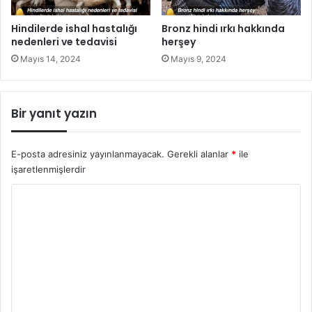
Hindilerde ishal hastalığı
Bronz hindi ırkı hakkında
nedenleri ve tedavisi
herşey
Mayıs 14, 2024
Mayıs 9, 2024
Bir yanıt yazın
E-posta adresiniz yayınlanmayacak.
Gerekli alanlar
*
ile
işaretlenmişlerdir
Y
o
r
u
m
*