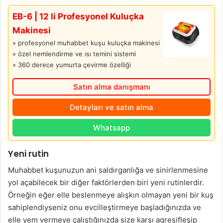
EB-6 | 12 li Profesyonel Kuluçka
Makinesi
» profesyonel muhabbet kuşu kuluçka makinesi
» özel nemlendirme ve ısı temini sistemi
» 360 derece yumurta çevirme özelliği
Satın alma danışmanı
Detayları ve satın alma
Whatsapp
Yeni rutin
Muhabbet kuşunuzun ani saldırganlığa ve sinirlenmesine
yol açabilecek bir diğer faktörlerden biri yeni rutinlerdir.
Örneğin eğer elle beslenmeye alışkın olmayan yeni bir kuş
sahiplendiyseniz onu evcilleştirmeye başladığınızda ve
elle yem vermeye çalıştığınızda size karşı agresifleşip