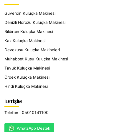
Güvercin Kuluçka Makinesi
Denizli Horozu Kuluçka Makinesi
Bıldırcın Kuluçka Makinesi
Kaz Kuluçka Makinesi
Devekuşu Kuluçka Makineleri
Muhabbet Kuşu Kuluçka Makinesi
Tavuk Kuluçka Makinesi
Ördek Kuluçka Makinesi
Hindi Kuluçka Makinesi
İLETİŞİM
05010141100
Telefon :
WhatsApp Destek