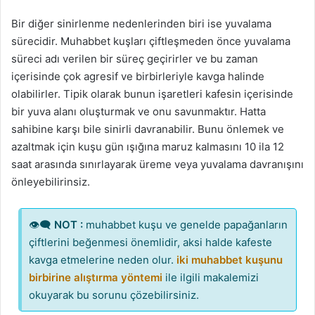
Bir diğer sinirlenme nedenlerinden biri ise yuvalama
sürecidir. Muhabbet kuşları çiftleşmeden önce yuvalama
süreci adı verilen bir süreç geçirirler ve bu zaman
içerisinde çok agresif ve birbirleriyle kavga halinde
olabilirler. Tipik olarak bunun işaretleri kafesin içerisinde
bir yuva alanı oluşturmak ve onu savunmaktır. Hatta
sahibine karşı bile sinirli davranabilir. Bunu önlemek ve
azaltmak için kuşu gün ışığına maruz kalmasını 10 ila 12
saat arasında sınırlayarak üreme veya yuvalama davranışını
önleyebilirinsiz.
👁‍🗨
NOT :
muhabbet kuşu ve genelde papağanların
çiftlerini beğenmesi önemlidir, aksi halde kafeste
kavga etmelerine neden olur.
iki muhabbet kuşunu
birbirine alıştırma yöntemi
ile ilgili makalemizi
okuyarak bu sorunu çözebilirsiniz.