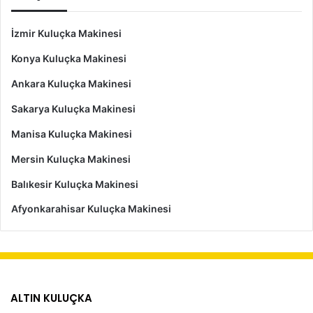
İzmir Kuluçka Makinesi
Konya Kuluçka Makinesi
Ankara Kuluçka Makinesi
Sakarya Kuluçka Makinesi
Manisa Kuluçka Makinesi
Mersin Kuluçka Makinesi
Balıkesir Kuluçka Makinesi
Afyonkarahisar Kuluçka Makinesi
ALTIN KULUÇKA