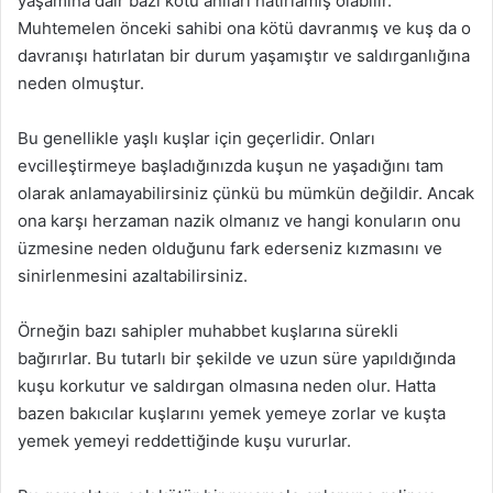
yaşamına dair bazı kötü anıları hatırlamış olabilir.
Muhtemelen önceki sahibi ona kötü davranmış ve kuş da o
davranışı hatırlatan bir durum yaşamıştır ve saldırganlığına
neden olmuştur.
Bu genellikle yaşlı kuşlar için geçerlidir. Onları
evcilleştirmeye başladığınızda kuşun ne yaşadığını tam
olarak anlamayabilirsiniz çünkü bu mümkün değildir. Ancak
ona karşı herzaman nazik olmanız ve hangi konuların onu
üzmesine neden olduğunu fark ederseniz kızmasını ve
sinirlenmesini azaltabilirsiniz.
Örneğin bazı sahipler muhabbet kuşlarına sürekli
bağırırlar. Bu tutarlı bir şekilde ve uzun süre yapıldığında
kuşu korkutur ve saldırgan olmasına neden olur. Hatta
bazen bakıcılar kuşlarını yemek yemeye zorlar ve kuşta
yemek yemeyi reddettiğinde kuşu vururlar.