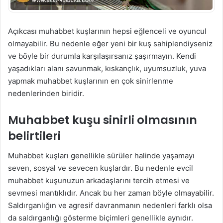
Açıkcası muhabbet kuşlarının hepsi eğlenceli ve oyuncul
olmayabilir. Bu nedenle eğer yeni bir kuş sahiplendiyseniz
ve böyle bir durumla karşılaşırsanız şaşırmayın. Kendi
yaşadıkları alanı savunmak, kıskançlık, uyumsuzluk, yuva
yapmak muhabbet kuşlarının en çok sinirlenme
nedenlerinden biridir.
Muhabbet kuşu sinirli olmasının
belirtileri
Muhabbet kuşları genellikle sürüler halinde yaşamayı
seven, sosyal ve sevecen kuşlardır. Bu nedenle evcil
muhabbet kuşunuzun arkadaşlarını tercih etmesi ve
sevmesi mantıklıdır. Ancak bu her zaman böyle olmayabilir.
Saldırganlığın ve agresif davranmanın nedenleri farklı olsa
da saldırganlığı gösterme biçimleri genellikle aynıdır.