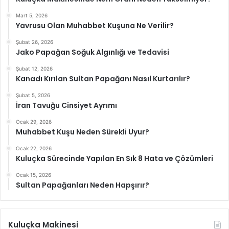
Mart 5, 2026
Yavrusu Olan Muhabbet Kuşuna Ne Verilir?
Şubat 26, 2026
Jako Papağan Soğuk Algınlığı ve Tedavisi
Şubat 12, 2026
Kanadı Kırılan Sultan Papağanı Nasıl Kurtarılır?
Şubat 5, 2026
İran Tavuğu Cinsiyet Ayrımı
Ocak 29, 2026
Muhabbet Kuşu Neden Sürekli Uyur?
Ocak 22, 2026
Kuluçka Sürecinde Yapılan En Sık 8 Hata ve Çözümleri
Ocak 15, 2026
Sultan Papağanları Neden Hapşırır?
Kuluçka Makinesi