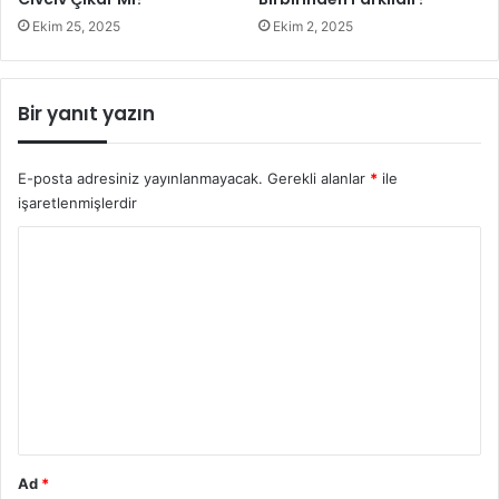
Ekim 25, 2025
Ekim 2, 2025
Bir yanıt yazın
E-posta adresiniz yayınlanmayacak.
Gerekli alanlar
*
ile
işaretlenmişlerdir
Y
o
r
u
m
*
Ad
*