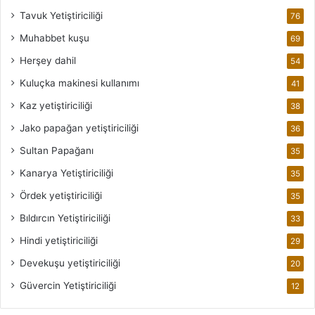
Tavuk Yetiştiriciliği
76
Muhabbet kuşu
69
Herşey dahil
54
Kuluçka makinesi kullanımı
41
Kaz yetiştiriciliği
38
Jako papağan yetiştiriciliği
36
Sultan Papağanı
35
Kanarya Yetiştiriciliği
35
Ördek yetiştiriciliği
35
Bıldırcın Yetiştiriciliği
33
Hindi yetiştiriciliği
29
Devekuşu yetiştiriciliği
20
Güvercin Yetiştiriciliği
12