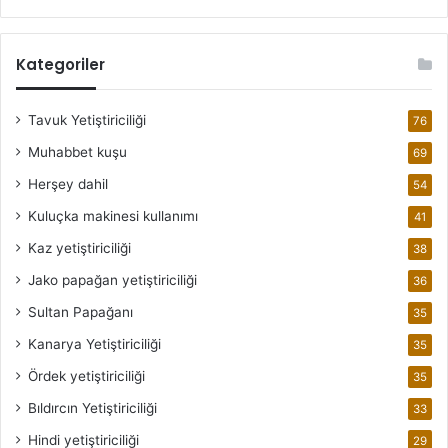
Kategoriler
Tavuk Yetiştiriciliği
76
Muhabbet kuşu
69
Herşey dahil
54
Kuluçka makinesi kullanımı
41
Kaz yetiştiriciliği
38
Jako papağan yetiştiriciliği
36
Sultan Papağanı
35
Kanarya Yetiştiriciliği
35
Ördek yetiştiriciliği
35
Bıldırcın Yetiştiriciliği
33
Hindi yetiştiriciliği
29