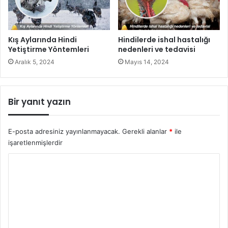
Kış Aylarında Hindi
Hindilerde ishal hastalığı
Yetiştirme Yöntemleri
nedenleri ve tedavisi
Aralık 5, 2024
Mayıs 14, 2024
Bir yanıt yazın
E-posta adresiniz yayınlanmayacak.
Gerekli alanlar
*
ile
işaretlenmişlerdir
Y
o
r
u
m