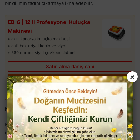
bir dilimin tadını çıkarmaya ikna edebilir.
EB-6 | 12 li Profesyonel Kuluçka
Makinesi
» akıllı kanarya kuluçka makinesi
» anti bakteriyel kabin ve viyol
» 360 derece viyol çevirme sistemi
Satın alma danışmanı
×
Detayları ve satın alma
Whatsapp
Kavun
Kavun A ve C vitaminleri, potasyum, çinko ve kalsiyum
içerir.