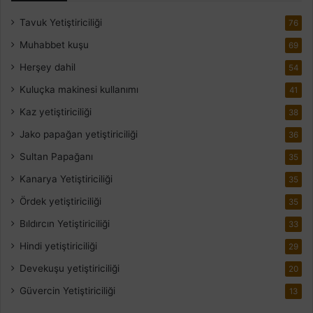
Tavuk Yetiştiriciliği
76
Muhabbet kuşu
69
Herşey dahil
54
Kuluçka makinesi kullanımı
41
Kaz yetiştiriciliği
38
Jako papağan yetiştiriciliği
36
Sultan Papağanı
35
Kanarya Yetiştiriciliği
35
Ördek yetiştiriciliği
35
Bıldırcın Yetiştiriciliği
33
Hindi yetiştiriciliği
29
Devekuşu yetiştiriciliği
20
Güvercin Yetiştiriciliği
13