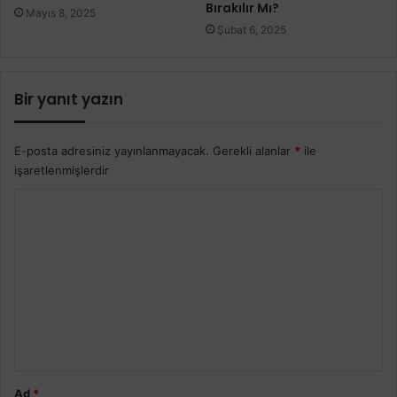
Bırakılır Mı?
Mayıs 8, 2025
Şubat 6, 2025
Bir yanıt yazın
E-posta adresiniz yayınlanmayacak.
Gerekli alanlar
*
ile
işaretlenmişlerdir
Y
o
r
u
m
*
Ad
*