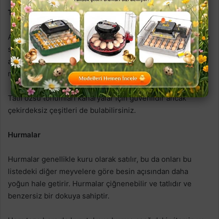
Tatlı özsu
Ailedeki diğer bitkiler gibi tatlı özsu da kuşunuzun sindirim
sistemine faydalı olan lif açısından zengindir. tatlı özsu
ayrıca B6, C, K vitaminleri, potasyum ve magnezyum
mineralleri açısından da zengindir.
Tatlı özsu tohumları kanaryalar için güvenlidir ancak
çekirdeksiz çeşitleri de bulabilirsiniz.
Hurmalar
Hurmalar genellikle kuru olarak satılır, bu da onları bu
listedeki diğer meyvelere göre besin açısından daha
yoğun hale getirir. Hurmalar çiğnenebilir ve tatlıdır ve
benzersiz bir dokuya sahiptir.