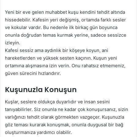
Yeni bir eve gelen muhabbet kuşu kendini tehdit altında
hissedebilir. Kafesin yeri değişmiş, ortamda farklı sesler
ve kokular vardır. Bu nedenle ilk birkaç gün boyunca
onunla doğrudan temas kurmak yerine, sadece sessizce
izleyin.
Kafesi sessiz ama aydınlık bir köşeye koyun, ani
hareketlerden ve yüksek sesten kaçının. Kuşun yeni
ortamına alışmasına izin verin. Onu rahatsız etmemeniz,
güven sürecini hızlandırır.
Kuşunuzla Konuşun
Kuşlar, seslere oldukça duyarlıdır ve insan sesini
tanıyabilirler. Siz onunla ne kadar çok konuşursanız, sizin
varlığınızı tehdit olarak görmekten vazgeçer. Kuşunuzla
göz teması kurarak konuşmak, onunla duygusal bir bağ
oluşturmanıza yardımcı olabilir.