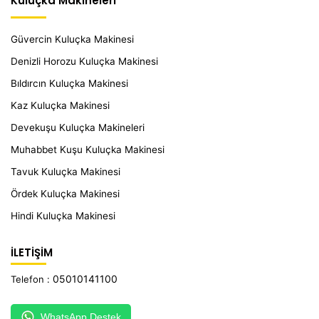
Kuluçka Makineleri
Güvercin Kuluçka Makinesi
Denizli Horozu Kuluçka Makinesi
Bıldırcın Kuluçka Makinesi
Kaz Kuluçka Makinesi
Devekuşu Kuluçka Makineleri
Muhabbet Kuşu Kuluçka Makinesi
Tavuk Kuluçka Makinesi
Ördek Kuluçka Makinesi
Hindi Kuluçka Makinesi
İLETİŞİM
05010141100
Telefon :
WhatsApp Destek