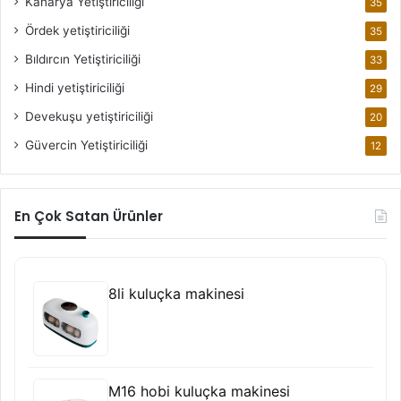
Kanarya Yetiştiriciliği
35
Ördek yetiştiriciliği
35
Bıldırcın Yetiştiriciliği
33
Hindi yetiştiriciliği
29
Devekuşu yetiştiriciliği
20
Güvercin Yetiştiriciliği
12
En Çok Satan Ürünler
8li kuluçka makinesi
M16 hobi kuluçka makinesi