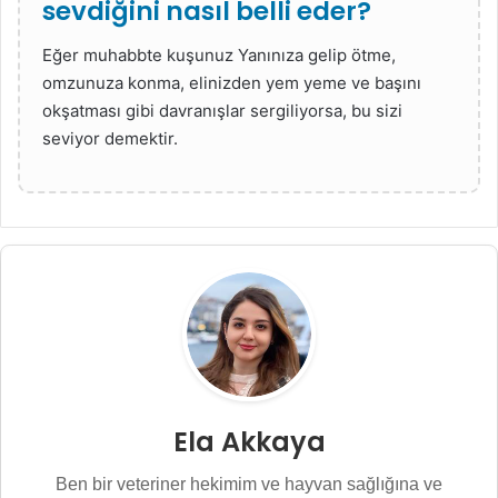
sevdiğini nasıl belli eder?
Eğer muhabbte kuşunuz Yanınıza gelip ötme,
omzunuza konma, elinizden yem yeme ve başını
okşatması gibi davranışlar sergiliyorsa, bu sizi
seviyor demektir.
Ela Akkaya
Ben bir veteriner hekimim ve hayvan sağlığına ve