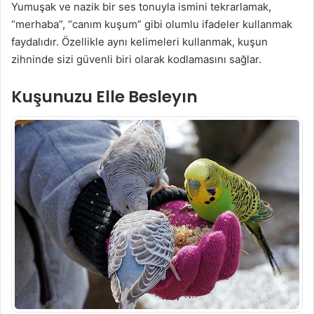
Yumuşak ve nazik bir ses tonuyla ismini tekrarlamak,
“merhaba”, “canım kuşum” gibi olumlu ifadeler kullanmak
faydalıdır. Özellikle aynı kelimeleri kullanmak, kuşun
zihninde sizi güvenli biri olarak kodlamasını sağlar.
Kuşunuzu Elle Besleyın