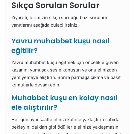
Sıkça Sorulan Sorular
Ziyaretçilerimizin sıkça sorduğu bazı soruların
yanıtlarını aşağıda bulabilirsiniz.
Yavru muhabbet kuşu nasıl
eğitilir?
Yavru muhabbet kuşu eğitmek için öncelikle güven
kazanın, yumuşak sesle konuşun ve onu elinizden
yem yemeye alıştırın. Sonra parmağa çıkma ve basit
komutlarla devam edin.
Muhabbet kuşu en kolay nasıl
ele alıştırılır?
Her gün aynı saatte elinizi kafese yaklaştırıp sabırla
bekleyin; dal darı gibi ödüllerle elinize yaklaşmasını