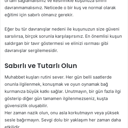
ortam sağlamalısınız ve kesinnikle kuşunuza sinirli
davranmamalısınız. Neticede o bir kuş ve normal olarak
eğitimi için sabırlı olmanız gerekir.
Eğer bu tür davranışlar nedeni ile kuşunuzun size güveni
sarsılırsa, birçok sorunla karşılaşırsınız. En önemlisi kuşun
saldırgan bir tavır göstermesi ve elinizi ısırması gibi
davranışlar sergilemesidir.
Sabırlı ve Tutarlı Olun
Muhabbet kuşları rutini sever. Her gün belli saatlerde
onunla ilgilenmek, konuşmak ve oyun oynamak bağ
kurmanıza büyük katkı sağlar. Unutmayın, bir gün fazla ilgi
gösterip diğer gün tamamen ilgilenmezseniz, kuşta
güvensizlik oluşabilir.
Her zaman nazik olun, onu asla korkutmayın veya yüksek
sesle bağırmayın. Sevgi dolu bir yaklaşım her zaman daha
etkilidir.