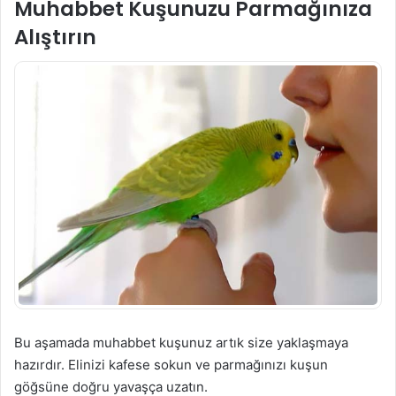
Muhabbet Kuşunuzu Parmağınıza
Alıştırın
Bu aşamada muhabbet kuşunuz artık size yaklaşmaya
hazırdır. Elinizi kafese sokun ve parmağınızı kuşun
göğsüne doğru yavaşça uzatın.