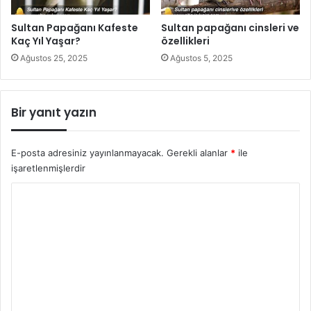
Sultan Papağanı Kafeste
Sultan papağanı cinsleri ve
Kaç Yıl Yaşar?
özellikleri
Ağustos 25, 2025
Ağustos 5, 2025
Bir yanıt yazın
E-posta adresiniz yayınlanmayacak.
Gerekli alanlar
*
ile
işaretlenmişlerdir
Y
o
r
u
m
*