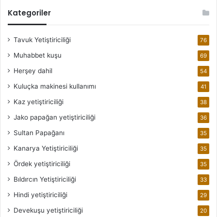
Kategoriler
Tavuk Yetiştiriciliği
76
Muhabbet kuşu
69
Herşey dahil
54
Kuluçka makinesi kullanımı
41
Kaz yetiştiriciliği
38
Jako papağan yetiştiriciliği
36
Sultan Papağanı
35
Kanarya Yetiştiriciliği
35
Ördek yetiştiriciliği
35
Bıldırcın Yetiştiriciliği
33
Hindi yetiştiriciliği
29
Devekuşu yetiştiriciliği
20