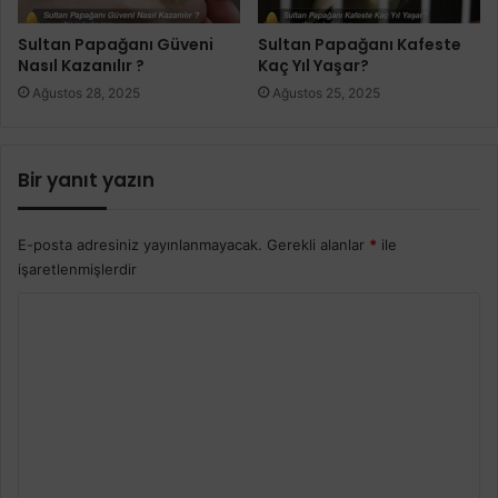
Sultan Papağanı Güveni
Sultan Papağanı Kafeste
Nasıl Kazanılır ?
Kaç Yıl Yaşar?
Ağustos 28, 2025
Ağustos 25, 2025
Bir yanıt yazın
E-posta adresiniz yayınlanmayacak.
Gerekli alanlar
*
ile
işaretlenmişlerdir
Y
o
r
u
m
*