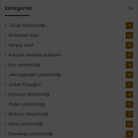
Kategoriler
Tavuk Yetiştiriciliği
76
Muhabbet kuşu
69
Herşey dahil
54
Kuluçka makinesi kullanımı
41
Kaz yetiştiriciliği
38
Jako papağan yetiştiriciliği
36
Sultan Papağanı
35
Kanarya Yetiştiriciliği
35
Ördek yetiştiriciliği
35
Bıldırcın Yetiştiriciliği
33
Hindi yetiştiriciliği
29
Devekuşu yetiştiriciliği
20