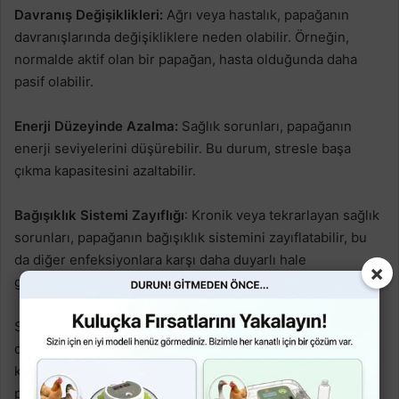
Davranış Değişiklikleri:
Ağrı veya hastalık, papağanın
davranışlarında değişikliklere neden olabilir. Örneğin,
normalde aktif olan bir papağan, hasta olduğunda daha
pasif olabilir.
Enerji Düzeyinde Azalma:
Sağlık sorunları, papağanın
enerji seviyelerini düşürebilir. Bu durum, stresle başa
çıkma kapasitesini azaltabilir.
Bağışıklık Sistemi Zayıflığı
: Kronik veya tekrarlayan sağlık
sorunları, papağanın bağışıklık sistemini zayıflatabilir, bu
da diğer enfeksiyonlara karşı daha duyarlı hale
×
gelmelerine neden olabilir.
Sultan papağanlarında görülen herhangi bir davranış
değişikliği veya fiziksel belirti, derhal bir veteriner
kontrolünü gerektirebilir. Düzenli veteriner kontrolleri,
papağanın sağlığını izlemek ve potansiyel sorunları erken