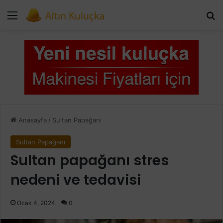
Menü
Ar
Anasayfa
/
Sultan Papağanı
Sultan Papağanı
Sultan papağanı stres
nedeni ve tedavisi
Ocak 4, 2024
0