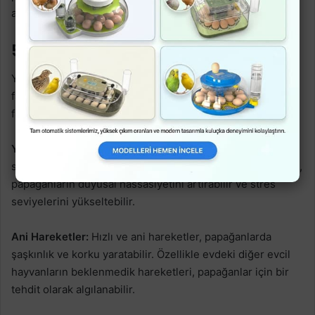
aşamada tanımlamak için önemlidir.
5. Gürültü ve Tehdit Edici Faktörler:
Yüksek ses, ani hareketler veya evcil hayvanlar gibi dışsal
faktörler, papağanlarda strese neden olabilir. İşte bu
faktörlerin sultan papağanları üzerindeki etkileri:
Yüksek Ses Seviyeleri:
Şiddetli veya sürekli yüksek ses
seviyeleri, papağanlar için rahatsız edici olabilir. Bu durum,
papağanların duyusal hassasiyetini artırabilir ve stres
seviyelerini yükseltebilir.
Ani Hareketler:
Hızlı ve ani hareketler, papağanlarda
şaşkınlık ve korku yaratabilir. Özellikle evdeki diğer evcil
hayvanların beklenmedik hareketleri, papağanlar için bir
tehdit olarak algılanabilir.