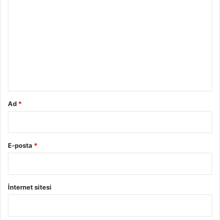
o
r
u
m
*
Ad
*
E-posta
*
İnternet sitesi