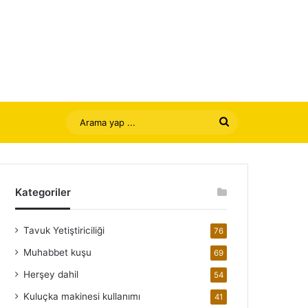
Arama
yap
...
Kategoriler
Tavuk Yetiştiriciliği
76
Muhabbet kuşu
69
Herşey dahil
54
Kuluçka makinesi kullanımı
41