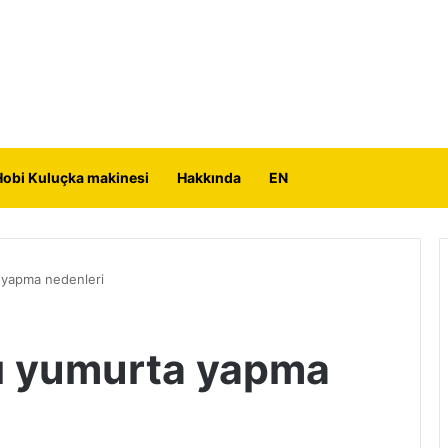
Hobi Kuluçka makinesi
Hakkında
EN
a yapma nedenleri
lı yumurta yapma