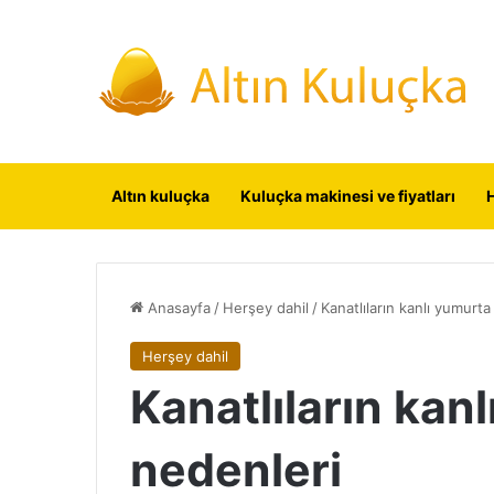
Altın kuluçka
Kuluçka makinesi ve fiyatları
Anasayfa
/
Herşey dahil
/
Kanatlıların kanlı yumurt
Herşey dahil
Kanatlıların kan
nedenleri