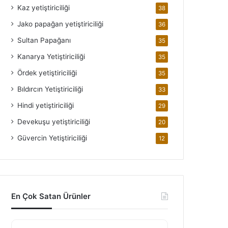
Kaz yetiştiriciliği
38
Jako papağan yetiştiriciliği
36
Sultan Papağanı
35
Kanarya Yetiştiriciliği
35
Ördek yetiştiriciliği
35
Bıldırcın Yetiştiriciliği
33
Hindi yetiştiriciliği
29
Devekuşu yetiştiriciliği
20
Güvercin Yetiştiriciliği
12
En Çok Satan Ürünler