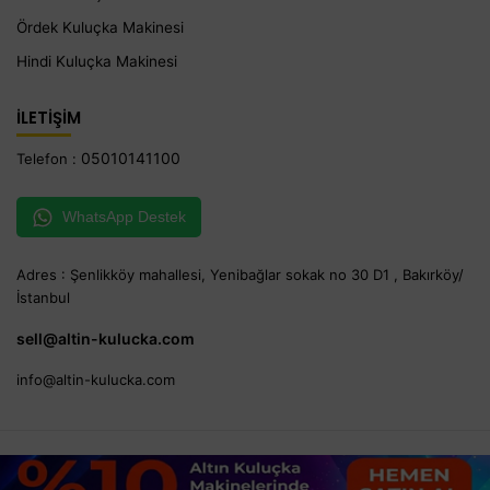
Ördek Kuluçka Makinesi
Hindi Kuluçka Makinesi
İLETİŞİM
05010141100
Telefon :
WhatsApp Destek
Adres : Şenlikköy mahallesi, Yenibağlar sokak no 30 D1 , Bakırköy/
İstanbul
sell@altin-kulucka.com
info@altin-kulucka.com
© 2025 Altın Kuluçka . Tüm hakları saklıdır.