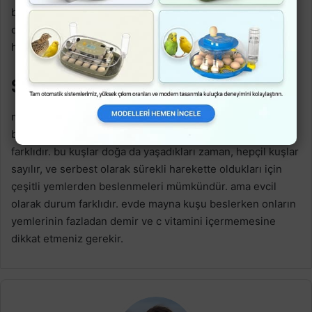
bulunmaktadır. ve demirin vücuttan def edilmesine neden
olur. bu yüzden yabani mayna kuşlarında karaciğer
hastalıkları bulunmamaktadır.
Son söz
mayna kuşları sevimli ve yetenekli kuşlardır. onların
bakımları ve özelliklede beslenmesi diğer kuşlar ile
farklıdır. bu kuşlar doğa da yaşadıkları zaman, hepçil kuşlar
sayılır, ve serbest olarak sürekli harekette oldukları için
çeşitli yemlerden beslenmeleri mümkündür. ama evcil
olarak durum farklıdır. evde mayna kuşu beslerken onların
yemlerinin fazladan demir ve c vitamini içermemesine
dikkat etmeniz gerekir.