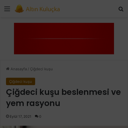
Menü
Ar
Anasayfa
/
Çiğdeci kuşu
Çiğdeci kuşu
Çiğdeci kuşu beslenmesi ve
yem rasyonu
Eylül 17, 2021
0