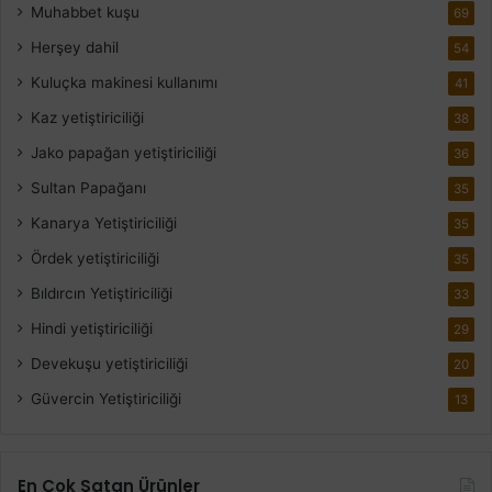
Muhabbet kuşu
69
Herşey dahil
54
Kuluçka makinesi kullanımı
41
Kaz yetiştiriciliği
38
Jako papağan yetiştiriciliği
36
Sultan Papağanı
35
Kanarya Yetiştiriciliği
35
Ördek yetiştiriciliği
35
Bıldırcın Yetiştiriciliği
33
Hindi yetiştiriciliği
29
Devekuşu yetiştiriciliği
20
Güvercin Yetiştiriciliği
13
En Çok Satan Ürünler