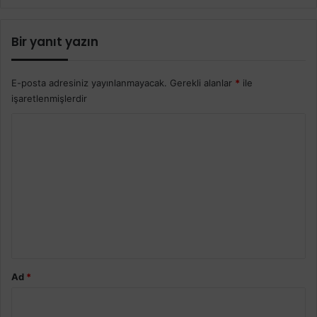
Bir yanıt yazın
E-posta adresiniz yayınlanmayacak.
Gerekli alanlar
*
ile
işaretlenmişlerdir
Y
o
r
u
m
*
Ad
*