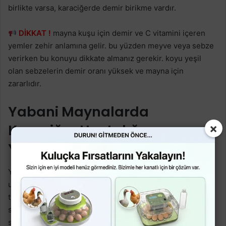
birlikte varsa, karaciğerde demir birikme vardır.
DİKKAT !
mayna kuşu için demir ve C vitamini içeren
yemler zehir anlamına gelir. bu yüzden meyve veya sebze
verirken bu konuyu dikkate almanız gerekir. koyu yeşil
olan sebzelerin demir oranı yüksek ve mayna için
zararlıdır.
Yabani Maynalarda
Karaciğer Hastalığına
×
Yakalanırmı?
Yabani mayna kuşları, yem bulmak için uzun mesafeleri
uçarlar ve bu aktif olmaları, besin değerlerinin vücutta
tüketilmesine neden olur. yani yedikeri yemi tamamen
sindirebilirler. ayrıca bilimsel araştırmalara göre doğal
sularda bulunan tanin isimli bir sepi maddesi