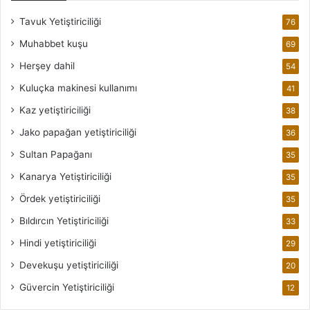
Tavuk Yetiştiriciliği
76
Muhabbet kuşu
69
Herşey dahil
54
Kuluçka makinesi kullanımı
41
Kaz yetiştiriciliği
38
Jako papağan yetiştiriciliği
36
Sultan Papağanı
35
Kanarya Yetiştiriciliği
35
Ördek yetiştiriciliği
35
Bıldırcın Yetiştiriciliği
33
Hindi yetiştiriciliği
29
Devekuşu yetiştiriciliği
20
Güvercin Yetiştiriciliği
12