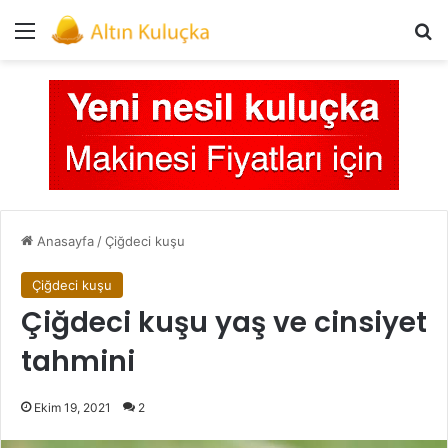
Menü
Ar
Anasayfa
/
Çiğdeci kuşu
Çiğdeci kuşu
Çiğdeci kuşu yaş ve cinsiyet
tahmini
Ekim 19, 2021
2