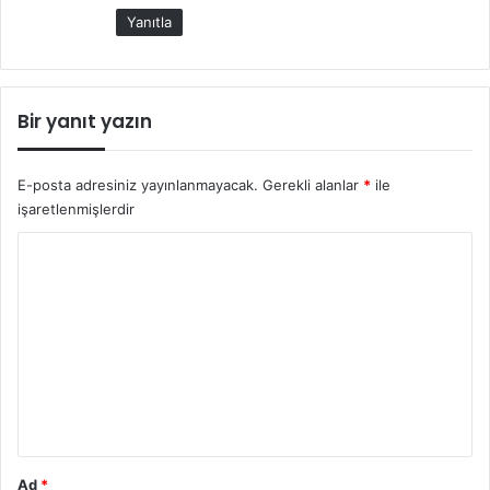
Yanıtla
Bir yanıt yazın
E-posta adresiniz yayınlanmayacak.
Gerekli alanlar
*
ile
işaretlenmişlerdir
Y
o
r
u
m
*
Ad
*