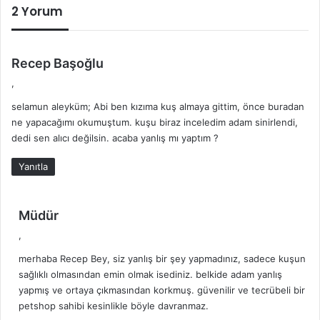
2 Yorum
d
Recep Başoğlu
e
,
d
selamun aleyküm; Abi ben kızıma kuş almaya gittim, önce buradan
i
ne yapacağımı okumuştum. kuşu biraz inceledim adam sinirlendi,
k
dedi sen alıcı değilsin. acaba yanlış mı yaptım ?
i
:
Yanıtla
d
Müdür
e
,
d
merhaba Recep Bey, siz yanlış bir şey yapmadınız, sadece kuşun
i
sağlıklı olmasından emin olmak isediniz. belkide adam yanlış
k
yapmış ve ortaya çıkmasından korkmuş. güvenilir ve tecrübeli bir
i
petshop sahibi kesinlikle böyle davranmaz.
: