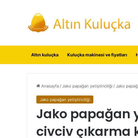
Altın kuluçka
Kuluçka makinesi ve fiyatları
Anasayfa
/
Jako papağan yetiştiriciliği
/
Jako papağa
Jako papağan yetiştiriciliği
Jako papağan 
civciv çıkarma 