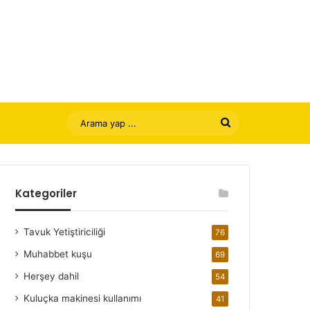
Arama
yap
...
Kategoriler
Tavuk Yetiştiriciliği
76
Muhabbet kuşu
69
Herşey dahil
54
Kuluçka makinesi kullanımı
41