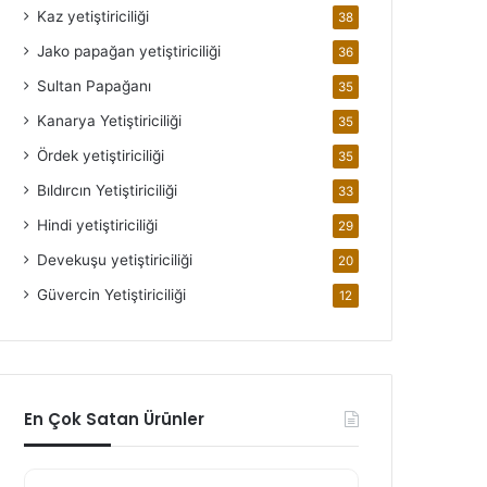
Kaz yetiştiriciliği
38
Jako papağan yetiştiriciliği
36
Sultan Papağanı
35
Kanarya Yetiştiriciliği
35
Ördek yetiştiriciliği
35
Bıldırcın Yetiştiriciliği
33
Hindi yetiştiriciliği
29
Devekuşu yetiştiriciliği
20
Güvercin Yetiştiriciliği
12
En Çok Satan Ürünler