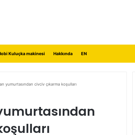
Hobi Kuluçka makinesi
Hakkında
EN
n yumurtasından civciv çıkarma koşulları
yumurtasından
koşulları