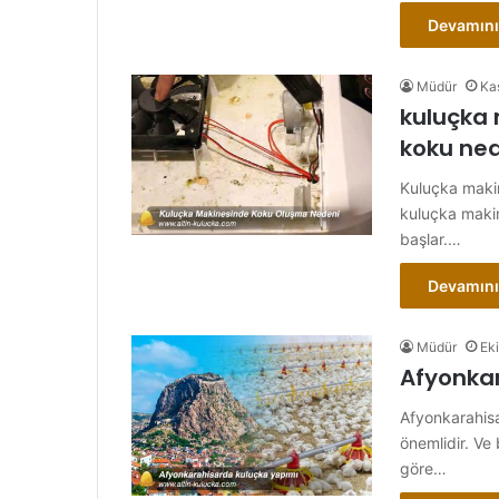
Devamını
Müdür
Ka
kuluçka 
koku ne
Kuluçka makin
kuluçka makin
başlar.…
Devamını
Müdür
Ek
Afyonkar
Afyonkarahisa
önemlidir. Ve 
göre…