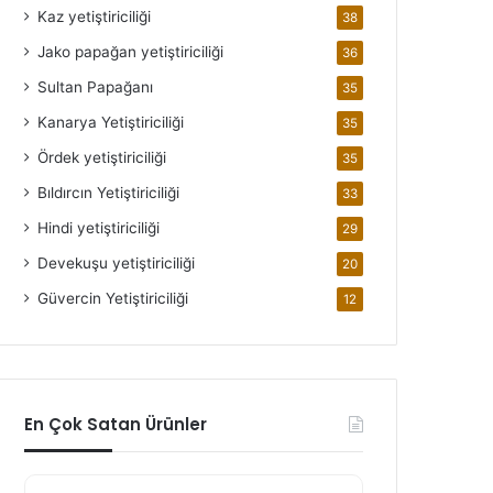
Kaz yetiştiriciliği
38
Jako papağan yetiştiriciliği
36
Sultan Papağanı
35
Kanarya Yetiştiriciliği
35
Ördek yetiştiriciliği
35
Bıldırcın Yetiştiriciliği
33
Hindi yetiştiriciliği
29
Devekuşu yetiştiriciliği
20
Güvercin Yetiştiriciliği
12
En Çok Satan Ürünler