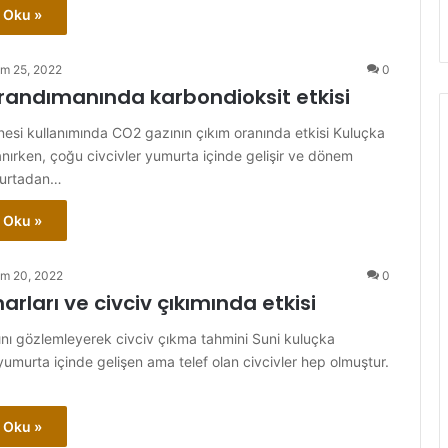
 Oku »
im 25, 2022
0
randımanında karbondioksit etkisi
esi kullanımında CO2 gazının çıkım oranında etkisi Kuluçka
anırken, çoğu civcivler yumurta içinde gelişir ve dönem
urtadan…
 Oku »
im 20, 2022
0
rları ve civciv çıkımında etkisi
nı gözlemleyerek civciv çıkma tahmini Suni kuluçka
umurta içinde gelişen ama telef olan civcivler hep olmuştur.
 Oku »