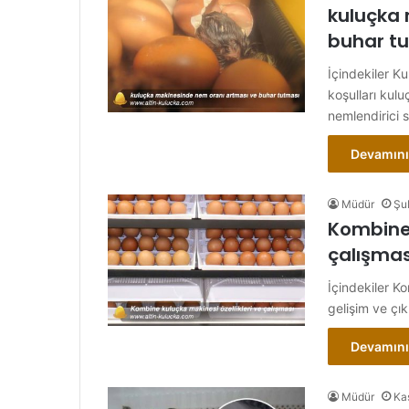
kuluçka 
buhar t
İçindekiler K
koşulları kul
nemlendirici s
Devamını
Müdür
Şu
Kombine 
çalışmas
İçindekiler K
gelişim ve çı
Devamını
Müdür
Ka