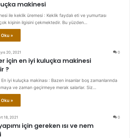
uluçka makinesi
si ile keklik üremesi : Keklik faydalı eti ve yumurtası
 çok kişinin ilgisini çekmektedir. Bu yüzden…
 Oku »
yıs 20, 2021
0
r için en iyi kuluçka makinesi
r ?
n En iyi kuluçka makinası : Bazen insanlar boş zamanlarında
apmaya ve zaman geçirmeye merak salarlar. Siz…
 Oku »
rt 18, 2021
0
yapımı için gereken ısı ve nem
i