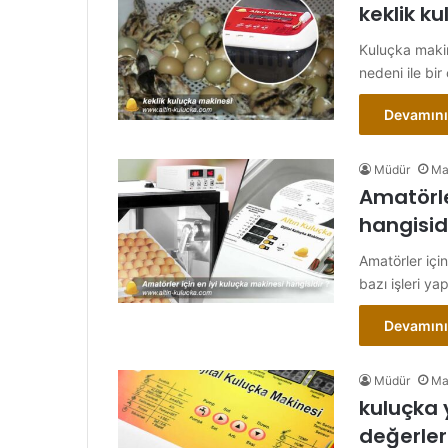
keklik k
Kuluçka makine
nedeni ile bir
Devamını
Müdür
Ma
Amatörle
hangisidi
Amatörler içi
bazı işleri y
Devamını
Müdür
Ma
kuluçka 
değerler