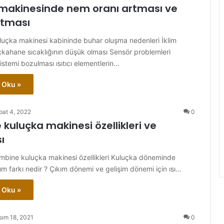
makinesinde nem oranı artması ve
utması
uluçka makinesi kabininde buhar oluşma nedenleri İklim
uçkahane sıcaklığının düşük olması Sensör problemleri
istemi bozulması ısıtıcı elementlerin…
 Oku »
bat 4, 2022
0
kuluçka makinesi özellikleri ve
ı
ombine kuluçka makinesi özellikleri Kuluçka döneminde
kım farkı nedir ? Çıkım dönemi ve gelişim dönemi için ısı…
 Oku »
sım 18, 2021
0