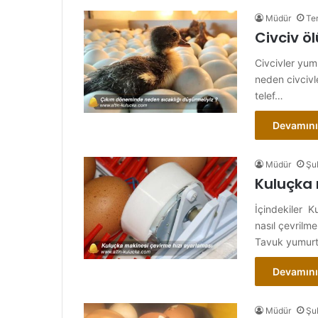
Müdür
Te
Civciv ö
Civcivler yum
neden civcivl
telef…
Devamını
Müdür
Şu
Kuluçka 
İçindekiler K
nasıl çevrilm
Tavuk yumurt
Devamını
Müdür
Şu