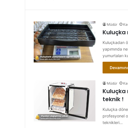
Müdür
Ka
Kuluçka 
Kuluçkadan ön
yapımında nem
yumurtaları 
Devamını
Müdür
Ka
Kuluçka 
teknik !
Kuluçka dönem
profesyonel o
teknikleri…