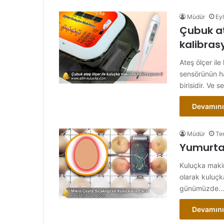
Müdür
Eyl
Çubuk at
kalibras
Ateş ölçer il
sensörünün ha
birisidir. Ve 
Devamını
Müdür
Te
Yumurtad
Kuluçka makin
olarak kuluçk
günümüzde
Devamını