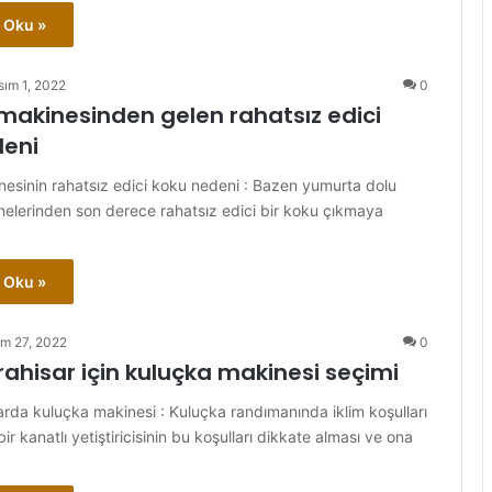
 Oku »
sım 1, 2022
0
makinesinden gelen rahatsız edici
deni
esinin rahatsız edici koku nedeni : Bazen yumurta dolu
elerinden son derece rahatsız edici bir koku çıkmaya
 Oku »
im 27, 2022
0
ahisar için kuluçka makinesi seçimi
rda kuluçka makinesi : Kuluçka randımanında iklim koşulları
bir kanatlı yetiştiricisinin bu koşulları dikkate alması ve ona