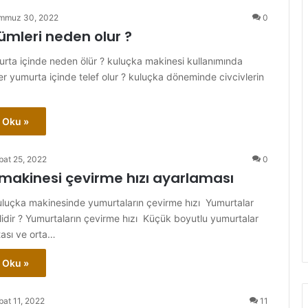
mmuz 30, 2022
0
lümleri neden olur ?
urta içinde neden ölür ? kuluçka makinesi kullanımında
er yumurta içinde telef olur ? kuluçka döneminde civcivlerin
 Oku »
bat 25, 2022
0
makinesi çevirme hızı ayarlaması
uluçka makinesinde yumurtaların çevirme hızı Yumurtalar
elidir ? Yumurtaların çevirme hızı Küçük boyutlu yumurtalar
ası ve orta…
 Oku »
bat 11, 2022
11