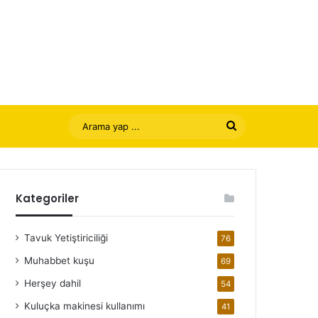
Arama
yap
...
Kategoriler
Tavuk Yetiştiriciliği
76
Muhabbet kuşu
69
Herşey dahil
54
Kuluçka makinesi kullanımı
41