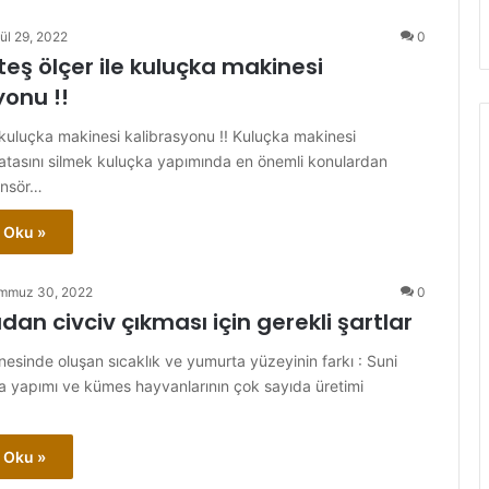
ül 29, 2022
0
eş ölçer ile kuluçka makinesi
yonu !!
e kuluçka makinesi kalibrasyonu !! Kuluçka makinesi
tasını silmek kuluçka yapımında en önemli konulardan
sensör…
 Oku »
mmuz 30, 2022
0
an civciv çıkması için gerekli şartlar
esinde oluşan sıcaklık ve yumurta yüzeyinin farkı : Suni
a yapımı ve kümes hayvanlarının çok sayıda üretimi
…
 Oku »