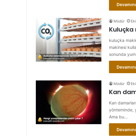
Devamını
Müdür
Ek
Kuluçka 
kuluçka makin
makinesi kull
sonunda yum
Devamını
Müdür
Ek
Kan dama
Kan damarları
yönteminde, y
Ama bu…
Devamını